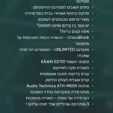
סטודנט
טיפים חשובים לסטודנט ההייטקיסט
סליקת כרטיסי אשראי- גביית כסף מהירה
מוצרי פרסום טכנולוגיים לעסקים
יש קשר בין קידום אורגני לממומן?
איפה קונים כריות?
CrocoBlock – הבשורה הבאה המבוססת על
אלמנטור
אינטרנט UNLIMITED – האינטרנט הכי מהיר
שתכירו
פסנתר חשמלי KAWAI ES110
השכרת מקרן לאירועים
קורס בדיקות תוכנה אוטומטיות
קורס אנגלית לעולם ההייטק
אוזניות Audio Technica ATH-M50X
מולטי מדיה מתקדמת בחדר הישיבות
הפרמידה של טסלה – תאוריה מהפכנית
3 גאדג'טים שהילדים שלך ימותו עליהם !