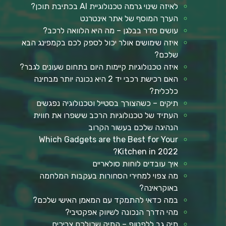
לאיזה שינוי גרמה טכנולוגיית AI בכתיבת תוכן?
הערך המוסף של אתר אינטרנט
עושים סדר בבלגן – מה היא הלוואה לרכב?
איזה שימושים אולר יכול לספק לכם בקמפינג הבא
שלכם?
איזה טכנולוגיות קיימות היום בתחום שעונים לגבר?
האם רכישת רכבי יד 2 היא נכונה יותר מבחינה
כלכלית?
תיקים – כשהצורך בסטייל וטכנולוגיה נפגשים
העתיד של טכנולוגיות הרכב שישפרו את חווית
הנהיגה שלכם בעשור הקרוב
Which Gadgets are the Best for Your
Kitchen in 2022?
איך עובדים לוחות סולאריים
מה צפוי למחירי הסחורות בעקבות המלחמה
באוקראינה?
במה כדאי להתמקד עם המאמן האישי שלכם?
מהי הדרך הנכונה לשיווק אפקטיבי?
תיק גב ללפטופ – התיק שכולכם צריכים