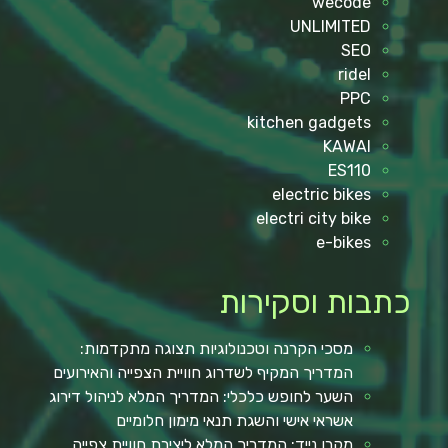
wecode
UNLIMITED
SEO
ridel
PPC
kitchen gadgets
KAWAI
ES110
electric bikes
electri city bike
e-bikes
כתבות וסקירות
מסכי הקרנה וטכנולוגיות תצוגה מתקדמות:
המדריך המקיף לשדרוג חוויית הצפייה והאירועים
השער לחופש כלכלי: המדריך המלא לניהול דירוג
אשראי אישי והשגת תנאי מימון חלומיים
מקרן נייד: המדריך המלא ליצירת חוויית צפייה