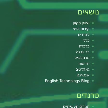
נושאים
שיווק מקוון
קידום אישי
לימודים
כללי
כלכלה
כלי נגינה
טכנולוגיה
חדשות
גאדג'טים
אינטרנט
English Technology Blog
טרנדים
תנורים תעשייתיים