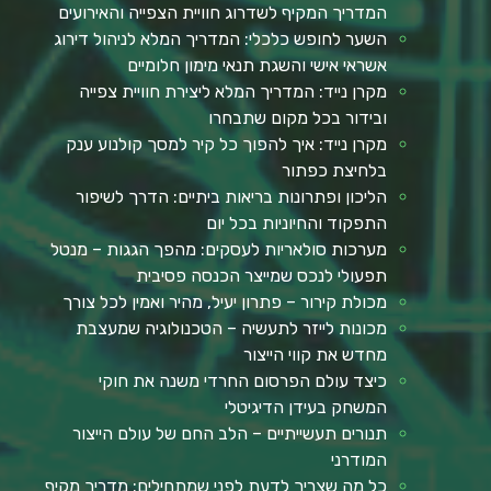
המדריך המקיף לשדרוג חוויית הצפייה והאירועים
השער לחופש כלכלי: המדריך המלא לניהול דירוג
אשראי אישי והשגת תנאי מימון חלומיים
מקרן נייד: המדריך המלא ליצירת חוויית צפייה
ובידור בכל מקום שתבחרו
מקרן נייד: איך להפוך כל קיר למסך קולנוע ענק
בלחיצת כפתור
הליכון ופתרונות בריאות ביתיים: הדרך לשיפור
התפקוד והחיוניות בכל יום
מערכות סולאריות לעסקים: מהפך הגגות – מנטל
תפעולי לנכס שמייצר הכנסה פסיבית
מכולת קירור – פתרון יעיל, מהיר ואמין לכל צורך
מכונות לייזר לתעשיה – הטכנולוגיה שמעצבת
מחדש את קווי הייצור
כיצד עולם הפרסום החרדי משנה את חוקי
המשחק בעידן הדיגיטלי
תנורים תעשייתיים – הלב החם של עולם הייצור
המודרני
כל מה שצריך לדעת לפני שמתחילים: מדריך מקיף