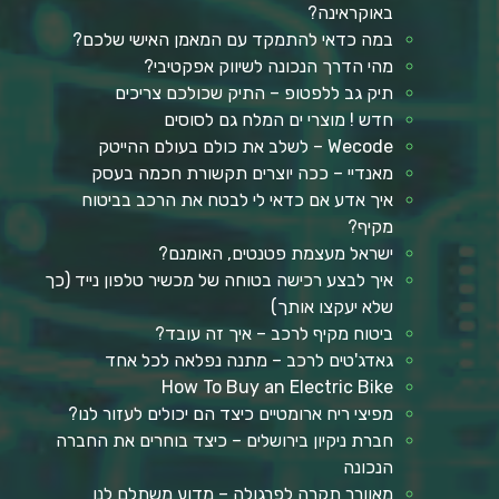
באוקראינה?
במה כדאי להתמקד עם המאמן האישי שלכם?
מהי הדרך הנכונה לשיווק אפקטיבי?
תיק גב ללפטופ – התיק שכולכם צריכים
חדש ! מוצרי ים המלח גם לסוסים
Wecode – לשלב את כולם בעולם ההייטק
מאנדיי – ככה יוצרים תקשורת חכמה בעסק
איך אדע אם כדאי לי לבטח את הרכב בביטוח
מקיף?
ישראל מעצמת פטנטים, האומנם?
איך לבצע רכישה בטוחה של מכשיר טלפון נייד (כך
שלא יעקצו אותך)
ביטוח מקיף לרכב – איך זה עובד?
גאדג'טים לרכב – מתנה נפלאה לכל אחד
How To Buy an Electric Bike
מפיצי ריח ארומטיים כיצד הם יכולים לעזור לנו?
חברת ניקיון בירושלים – כיצד בוחרים את החברה
הנכונה
מאוורר תקרה לפרגולה – מדוע משתלם לנו