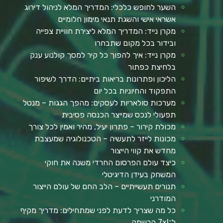
השער לחופש כלכלי: המדריך המלא לניהול דירוג
אשראי אישי והשגת תנאי מימון חלומיים
מקרן נייד: המדריך המלא ליצירת חוויית צפייה
ובידור בכל מקום שתבחרו
מקרן נייד: איך להפוך כל קיר למסך קולנוע ענק
בלחיצת כפתור
הליכון ופתרונות בריאות ביתיים: הדרך לשיפור
התפקוד והחיוניות בכל יום
מערכות סולאריות לעסקים: מהפך הגגות – מנטל
תפעולי לנכס שמייצר הכנסה פסיבית
מכולת קירור – פתרון יעיל, מהיר ואמין לכל צורך
מכונות לייזר לתעשיה – הטכנולוגיה שמעצבת
מחדש את קווי הייצור
כיצד עולם הפרסום החרדי משנה את חוקי
המשחק בעידן הדיגיטלי
תנורים תעשייתיים – הלב החם של עולם הייצור
המודרני
כל מה שצריך לדעת לפני שמתחילים: מדריך מקיף
ל־7xl הרשמה