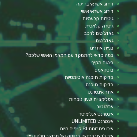
דירוג אשראי בדיקה
דירוג אשראי אישי
גיטרות קלאסיות
גיטרה קלאסית
גאדג'טים לרכב
גאדג'טים
בניית אתרים
במה כדאי להתמקד עם המאמן האישי שלכם?
ביטוח מקיף
בוטקאמפ
בדיקות תוכנה אוטומטיות
בדיקות תוכנה
אתר אינטרנט
אפליקציית שעון נוכחות
אלמנטור
אינטרנט אנלימיטד
אינטרנט UNLIMITED
אילו פתרונות BI קיימים היום
איך לבצע רכישה בטוחה של מכשיר טלפון נייד