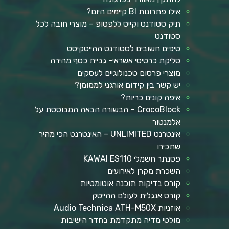
אילו פתרונות BI קיימים היום?
תיק סטודנט וקייס ללפטופ – מוצרי חובה לכל
סטודנט
טיפים חשובים לסטודנט ההייטקיסט
סליקת כרטיסי אשראי- גביית כסף מהירה
מוצרי פרסום טכנולוגיים לעסקים
יש קשר בין קידום אורגני לממומן?
איפה קונים כריות?
CrocoBlock – הבשורה הבאה המבוססת על
אלמנטור
אינטרנט UNLIMITED – האינטרנט הכי מהיר
שתכירו
פסנתר חשמלי KAWAI ES110
השכרת מקרן לאירועים
קורס בדיקות תוכנה אוטומטיות
קורס אנגלית לעולם ההייטק
אוזניות Audio Technica ATH-M50X
מולטי מדיה מתקדמת בחדר הישיבות