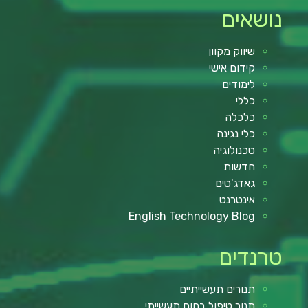
נושאים
שיווק מקוון
קידום אישי
לימודים
כללי
כלכלה
כלי נגינה
טכנולוגיה
חדשות
גאדג'טים
אינטרנט
English Technology Blog
טרנדים
תנורים תעשייתיים
תנור טיפול בחום תעשייתי