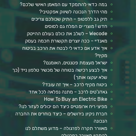
במה כדאי להתמקד עם המאמן האישי שלכם?
מהי הדרך הנכונה לשיווק אפקטיבי?
תיק גב ללפטופ – התיק שכולכם צריכים
חדש ! מוצרי ים המלח גם לסוסים
Wecode – לשלב את כולם בעולם ההייטק
מאנדיי – ככה יוצרים תקשורת חכמה בעסק
איך אדע אם כדאי לי לבטח את הרכב בביטוח
מקיף?
ישראל מעצמת פטנטים, האומנם?
איך לבצע רכישה בטוחה של מכשיר טלפון נייד (כך
שלא יעקצו אותך)
ביטוח מקיף לרכב – איך זה עובד?
גאדג'טים לרכב – מתנה נפלאה לכל אחד
How To Buy an Electric Bike
מפיצי ריח ארומטיים כיצד הם יכולים לעזור לנו?
חברת ניקיון בירושלים – כיצד בוחרים את החברה
הנכונה
מאוורר תקרה לפרגולה – מדוע משתלם לנו
להתקין מאוורר בפרגולה