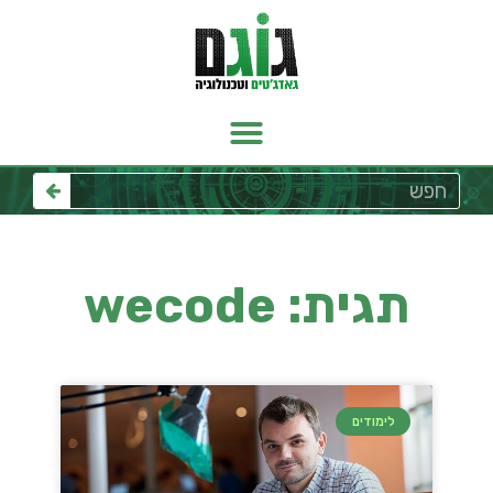
תגית: wecode
לימודים