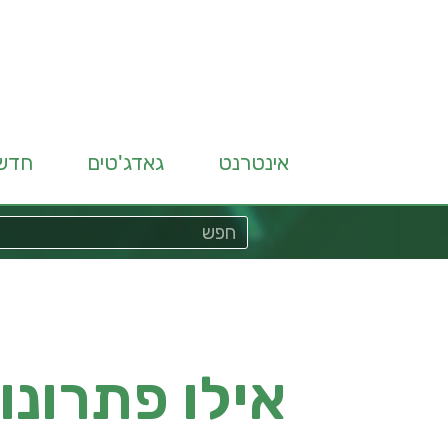
אינטרנט
גאדג'טים
חדש
אילו פתרונות BI קיימים ה