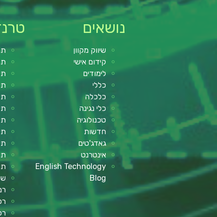
נושאים
טרנד
שיווק מקוון
תנ
קידום אישי
תנ
לימודים
תי
כללי
תי
כלכלה
תי
כלי נגינה
תי
טכנולוגיה
תי
חדשות
תי
גאדג'טים
תי
אינטרנט
תו
English Technology
תו
Blog
שע
רמ
רכב
רכ