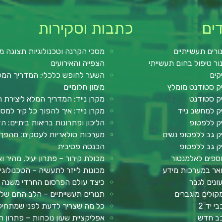
ים
כתבות וסקירות
ורים תעשייתיים
מסכי הקרנה וטכנולוגיות תצוגה מ
ור טיפול בחום תעשייתי
הצפייה והאירועים
קים
השער לחופש כלכלי: המדריך המלא 
ק סטודנט מומלץ
מימון חלומיים
ק סטודנט
מקרן נייד: המדריך המלא ליצירת ח
ק למחשב נייד
מקרן נייד: איך להפוך כל קיר למ
ק ללפטופ
הליכון ופתרונות בריאות ביתיים: ה
ק גב ללפטופ נשים
מערכות סולאריות לעסקים: מהפך 
ק גב ללפטופ
הכנסה פסיבית
ספים לאלמנטור
מכולת קירור – פתרון יעיל, מהיר וא
אר במערכות מידע
מכונות לייזר לתעשיה – הטכנולוג
ונים לגבר
כיצד עולם הפרסום החרדי משנה א
קולים מוגברים
תנורים תעשייתיים – הלב החם של ע
י יד 2
כל מה שצריך לדעת לפני שמתחילים: מדר
ב חדש
אפליקציית שעון נוכחות – פתרון חכ