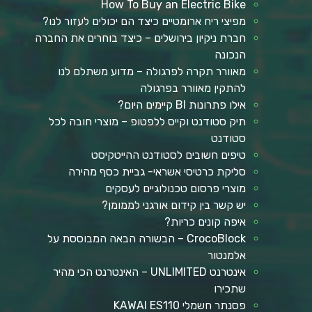
How To Buy an Electric Bike
מפיצי ריח ארומטיים כיצד הם יכולים לעזור לנו?
חברת ניקיון בירושלים – כיצד בוחרים את החברה
הנכונה
מאוורר תקרה לפרגולה – מדוע משתלם לנו
להתקין מאוורר בפרגולה
אילו פתרונות BI קיימים היום?
תיק סטודנט וקייס ללפטופ – מוצרי חובה לכל
סטודנט
טיפים חשובים לסטודנט ההייטקיסט
סליקת כרטיסי אשראי- גביית כסף מהירה
מוצרי פרסום טכנולוגיים לעסקים
יש קשר בין קידום אורגני לממומן?
איפה קונים כריות?
CrocoBlock – הבשורה הבאה המבוססת על
אלמנטור
אינטרנט UNLIMITED – האינטרנט הכי מהיר
שתכירו
פסנתר חשמלי KAWAI ES110