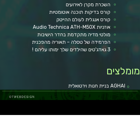
השכרת מקרן לאירועים
קורס בדיקות תוכנה אוטומטיות
קורס אנגלית לעולם ההייטק
אוזניות Audio Technica ATH-M50X
מולטי מדיה מתקדמת בחדר הישיבות
הפרמידה של טסלה – תאוריה מהפכנית
3 גאדג'טים שהילדים שלך ימותו עליהם !
ומלצים
AGHAI בניית חנות וירטואלית
 באר שבע
קופונים ומבצעים
מגזין רכב
איכות חיים
מאמרים איכותיים
בישול ואוכל
הפועל באר שבע
כתבות איכות
לרכב חדש
טכנולוגיה וקידמה
גני אירועים בשפלה
רכב מפרט
מאמרים ישראל
איסוזו דימקס
מזגן VRF
רכב מסחרי
חדשות
איכות הסביבה
במבצע
רגאיי
ום
מימון רכב
עצה לחיים
רגאיי
מימון רכב
נופש
גן אירועים
מימון רכב