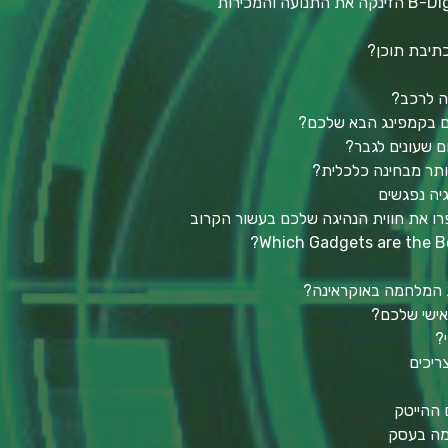
כיצד אסטרטגיית השיווק של B-Digitali הזינקה את התנועה והמכירות
ה לרכב?
כם בקמפינג הבא שלכם?
ום שעונים לגבר?
גיה נפגשים
רו את חווית הנהיגה שלכם בעשור הקרוב
Which Gadgets are the Be
ת המלחמה באוקראינה?
ישי שלכם?
?
ריכים
כמה בעסק