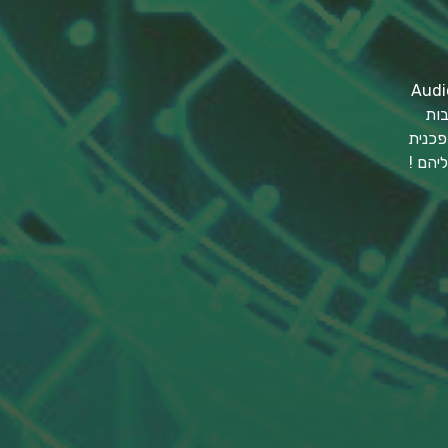
בות
פכנית