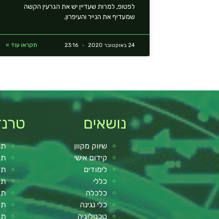
לפטופ, למרות שעדיין יש את הגרעין הקשה
שמעדיף את הנייר והעיפרון.
תקראו עוד »
24 באוקטובר 2020
23:16
נושאים
טרנד
שיווק מקוון
תנ
קידום אישי
תנ
לימודים
תי
כללי
תי
כלכלה
תי
כלי נגינה
תי
טכנולוגיה
תי