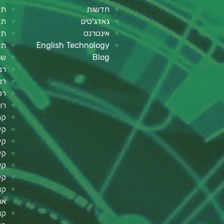
חדשות
תי
גאדג'טים
תי
אינטרנט
תו
English Technology
תו
Blog
שע
רמ
רכב
רכ
רו
קר
קי
קי
קי
קי
קי
קו
או
קו