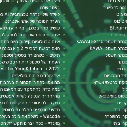
רס אנגלית
נטרולר פיוניר
באתר שלנו
ט בוט
לאיזה שינוי גרמה טכנולוגיית AI בכתיבת תוכן?
אט בוט
הערך המוסף של אתר אינטרנט
רונות BI
עושים סדר בבלגן – מה היא הלווא
סום חרדי
איזה שימושים אולר יכול לספק ל
תר חשמלי KAWAI ES110
איזה טכנולוגיות קיימות היום בתח
תר חשמלי KAWAI
האם רכישת רכבי יד 2 היא נכונה יותר מבחינה כלכלית?
נתר חשמלי
תיקים – כשהצורך בסטייל וטכנולו
נתר
העתיד של טכנולוגיות הרכב שישפ
נטים
st for Your Kitchen in 2022?
יד המכוניות
איך עובדים לוחות סולאריים
יקת כרטיסי אשראי
מה צפוי למחירי הסחורות בעקבו
יל
במה כדאי להתמקד עם המאמן הא
טוס בוואטסאפ
מהי הדרך הנכונה לשיווק אפקטיבי
רנים
תיק גב ללפטופ – התיק שכולכם צ
רן נייד
חדש ! מוצרי ים המלח גם לסוסים
רן להשכרה
Wecode – לשלב את כולם בעולם ההייטק
רן ביתי
מאנדיי – ככה יוצרים תקשורת ח