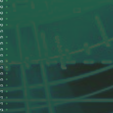
טס
טלוו
טכ
טכ
טי
הה
חר
חר
חב
הש
הש
הפ
הל
הל
הי
די
די
די
גי