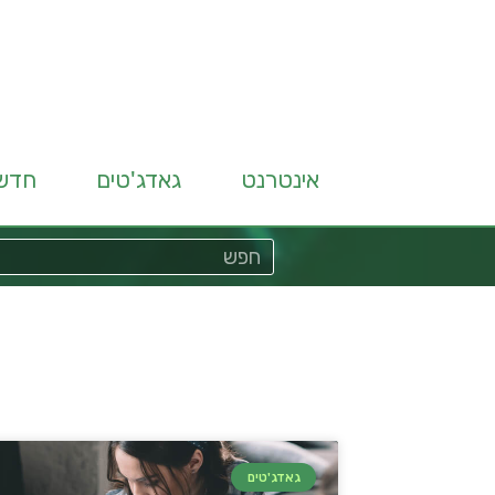
אינטרנט
גאדג'טים
חדש
גאדג'טים