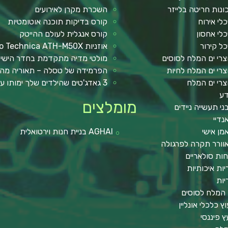
ונות חריטה בלייזר
השכרת מקרן לאירועים
כלי אירוח
קורס בדיקות תוכנה אוטומטיות
כלי אחסון
קורס אנגלית לעולם ההייטק
כל קירור
אוזניות Audio Technica ATH-M50X
צרי ים המלח לסוסים
מולטי מדיה מתקדמת בחדר הישי
צרי ים המלח לחיות
הפרמידה של טסלה – תאוריה מה
צרי ים המלח
3 גאדג'טים שהילדים שלך ימותו עליהם !
ע
מומלצים
ני תעשייה ניידים
נדיי
מן אישי
AGHAI בניית חנות וירטואלית
וורר תקרה לפרגולה
חות סולאריים
יות איכותיות
יות
 המלח לסוסים
וץ כלכלי אונליין
עץ פיננסי