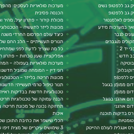
ק גב ללפטופ נשים
מערכות סולאריות לעסקים: מהפך 
ק גב ללפטופ
הכנסה פסיבית
ספים לאלמנטור
מכולת קירור – פתרון יעיל, מהיר וא
אר במערכות מידע
מכונות לייזר לתעשיה – הטכנולוג
ונים לגבר
כיצד עולם הפרסום החרדי משנה א
קולים מוגברים
תנורים תעשייתיים – הלב החם של ע
י יד 2
כל מה שצריך לדעת לפני שמתחילים: מדר
ב חדש
אפליקציית שעון נוכחות – פתרון חכ
בוטיקה
מערכות סולאריות בעפולה – המה
וקובלוק
רוני דיין – המומחה שמוביל חדשנ
יס ללפטופ
מכונות חריטה בלייזר – הטכנולוגי
דום ממומן בגוגל
תנור טיפול טרמי תעשייתי: חדשנות
דום ממומן
טכנולוגיות חדשות בבדיקות ראייה
דום אורגני בגוגל
הבנה עמוקה של טכנולוגיות חריטה
דום אורגני
תחזוקה נכונה של מכונת חריטה בל
רס בדיקות תוכנה
איכות
טומטיות
הכלי שישפר את כתיבת התוכן שלך: 2Slash – תוסף AI לכתיבה 
רס אנגלית לעולם ההייטק
3 שימושים עיקריים של מצית זיפו שכדאי להכיר