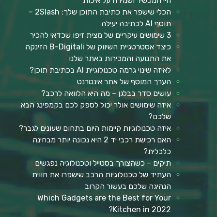
חיי המכשיר ושמירה על איכות
הכלי שישפר את כתיבת התוכן שלך: 2Slash –
תוסף AI לכתיבה יעילה
3 שימושים עיקריים של מצית זיפו שכדאי להכיר
כיצד אסטרטגיית השיווק של B-Digitali הזינקה
את התנועה והמכירות באתר שלנו
לאיזה שינוי גרמה טכנולוגיית AI בכתיבת תוכן?
הערך המוסף של אתר אינטרנט
עושים סדר בבלגן – מה היא הלוואה לרכב?
איזה שימושים אולר יכול לספק לכם בקמפינג הבא
שלכם?
איזה טכנולוגיות קיימות היום בתחום שעונים לגבר?
האם רכישת רכבי יד 2 היא נכונה יותר מבחינה
כלכלית?
תיקים – כשהצורך בסטייל וטכנולוגיה נפגשים
העתיד של טכנולוגיות הרכב שישפרו את חווית
הנהיגה שלכם בעשור הקרוב
Which Gadgets are the Best for Your
Kitchen in 2022?