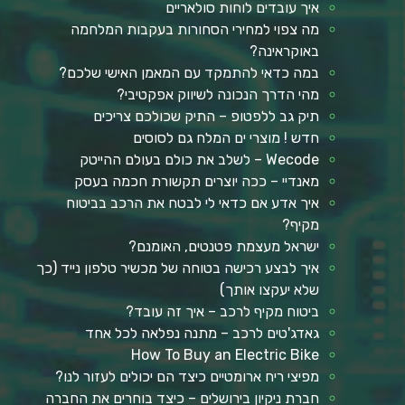
איך עובדים לוחות סולאריים
מה צפוי למחירי הסחורות בעקבות המלחמה
באוקראינה?
במה כדאי להתמקד עם המאמן האישי שלכם?
מהי הדרך הנכונה לשיווק אפקטיבי?
תיק גב ללפטופ – התיק שכולכם צריכים
חדש ! מוצרי ים המלח גם לסוסים
Wecode – לשלב את כולם בעולם ההייטק
מאנדיי – ככה יוצרים תקשורת חכמה בעסק
איך אדע אם כדאי לי לבטח את הרכב בביטוח
מקיף?
ישראל מעצמת פטנטים, האומנם?
איך לבצע רכישה בטוחה של מכשיר טלפון נייד (כך
שלא יעקצו אותך)
ביטוח מקיף לרכב – איך זה עובד?
גאדג'טים לרכב – מתנה נפלאה לכל אחד
How To Buy an Electric Bike
מפיצי ריח ארומטיים כיצד הם יכולים לעזור לנו?
חברת ניקיון בירושלים – כיצד בוחרים את החברה