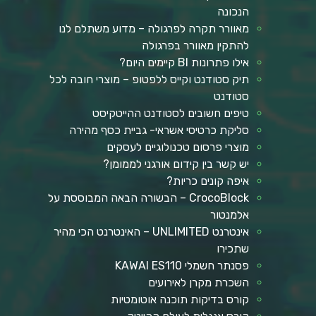
הנכונה
מאוורר תקרה לפרגולה – מדוע משתלם לנו
להתקין מאוורר בפרגולה
אילו פתרונות BI קיימים היום?
תיק סטודנט וקייס ללפטופ – מוצרי חובה לכל
סטודנט
טיפים חשובים לסטודנט ההייטקיסט
סליקת כרטיסי אשראי- גביית כסף מהירה
מוצרי פרסום טכנולוגיים לעסקים
יש קשר בין קידום אורגני לממומן?
איפה קונים כריות?
CrocoBlock – הבשורה הבאה המבוססת על
אלמנטור
אינטרנט UNLIMITED – האינטרנט הכי מהיר
שתכירו
פסנתר חשמלי KAWAI ES110
השכרת מקרן לאירועים
קורס בדיקות תוכנה אוטומטיות