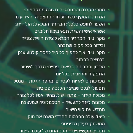
מסכי הקרנה וטכנולוגיות תצוגה מתקדמות:
המדריך המקיף לשדרוג חוויית הצפייה והאירועים
השער לחופש כלכלי: המדריך המלא לניהול דירוג
אשראי אישי והשגת תנאי מימון חלומיים
מקרן נייד: המדריך המלא ליצירת חוויית צפייה
ובידור בכל מקום שתבחרו
מקרן נייד: איך להפוך כל קיר למסך קולנוע ענק
בלחיצת כפתור
הליכון ופתרונות בריאות ביתיים: הדרך לשיפור
התפקוד והחיוניות בכל יום
מערכות סולאריות לעסקים: מהפך הגגות – מנטל
תפעולי לנכס שמייצר הכנסה פסיבית
מכולת קירור – פתרון יעיל, מהיר ואמין לכל צורך
מכונות לייזר לתעשיה – הטכנולוגיה שמעצבת
מחדש את קווי הייצור
כיצד עולם הפרסום החרדי משנה את חוקי
המשחק בעידן הדיגיטלי
תנורים תעשייתיים – הלב החם של עולם הייצור