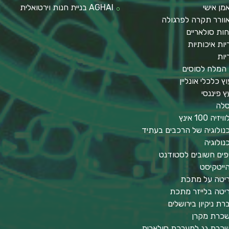
מן אישי
AGHAI בניית חנות וירטואלית
וורר תקרה לפרגולה
חות סולאריים
יות איכותיות
יות
 המלח לסוסים
וץ כלכלי אונליין
עץ פיננסי
לה
יזיה 100 אינץ
נולוגיה של הרכבים בעתיד
נולוגיה
פים חשובים לסטודנט
ייטקיסט
יטה על מתכת
יטה בלייזר מתכת
רת ניקיון בירושלים
כרת מקרן
כרת גג למערכת סולארית