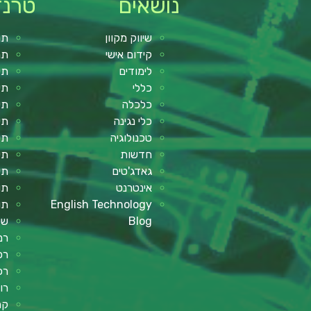
נושאים
טרנד
שיווק מקוון
תנ
קידום אישי
תנ
לימודים
תי
כללי
תי
כלכלה
תי
כלי נגינה
תי
טכנולוגיה
תי
חדשות
תי
גאדג'טים
תי
אינטרנט
תו
English Technology
תו
Blog
שע
רמ
רכב
רכ
רו
קר