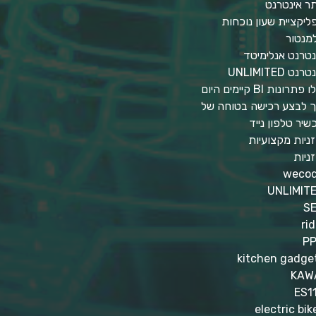
ר אינטרנט
ליקציית שעון נוכחות
מנטור
נטרנט אנלימיטד
רנט UNLIMITED
 פתרונות BI קיימים היום
ך לבצע רכישה בטוחה של
שיר טלפון נייד
זניות מקצועיות
זניות
weco
UNLIMIT
S
rid
P
kitchen gadge
KAW
ES1
electric bik