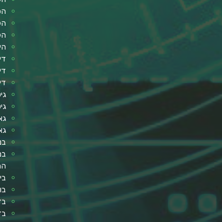
הפ
הל
הל
הי
די
די
די
גי
גי
גא
גא
בנ
במ
המ
בי
בו
בד
בד