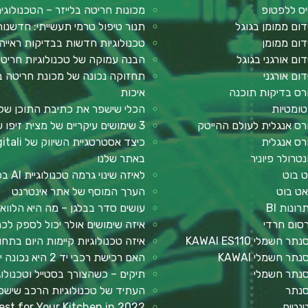
יס ללפטופ
מכונות חריטה בלייזר – הטכנולוגי
דום ממומן בגוגל
תנור טיפול טרמי תעשייתי: חדשנות
דום ממומן
טכנולוגיות חדשות בבדיקות ראייה
דום אורגני בגוגל
הבנה עמוקה של טכנולוגיות חריטה
דום אורגני
תחזוקה נכונה של מכונת חריטה בל
רס בדיקות תוכנה
איכות
טומטיות
הכלי שישפר את כתיבת התוכן שלך: 2Slash – תוסף AI לכתיבה 
רס אנגלית לעולם ההייטק
3 שימושים עיקריים של מצית זיפו שכדאי להכיר
רס אנגלית
נטרולר פיוניר
באתר שלנו
ט בוט
לאיזה שינוי גרמה טכנולוגיית AI בכתיבת תוכן?
אט בוט
הערך המוסף של אתר אינטרנט
רונות BI
עושים סדר בבלגן – מה היא הלווא
סום חרדי
איזה שימושים אולר יכול לספק ל
תר חשמלי KAWAI ES110
איזה טכנולוגיות קיימות היום בתח
תר חשמלי KAWAI
האם רכישת רכבי יד 2 היא נכונה יותר מבחינה כלכלית?
נתר חשמלי
תיקים – כשהצורך בסטייל וטכנולו
נתר
העתיד של טכנולוגיות הרכב שישפ
נטים
st for Your Kitchen in 2022?