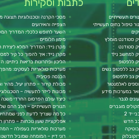
ים
כתבות וסקירות
ורים תעשייתיים
מסכי הקרנה וטכנולוגיות תצוגה מ
ור טיפול בחום תעשייתי
הצפייה והאירועים
קים
השער לחופש כלכלי: המדריך המלא 
ק סטודנט מומלץ
מימון חלומיים
ק סטודנט
מקרן נייד: המדריך המלא ליצירת ח
ק למחשב נייד
מקרן נייד: איך להפוך כל קיר למ
ק ללפטופ
הליכון ופתרונות בריאות ביתיים: ה
ק גב ללפטופ נשים
מערכות סולאריות לעסקים: מהפך 
ק גב ללפטופ
הכנסה פסיבית
ספים לאלמנטור
מכולת קירור – פתרון יעיל, מהיר וא
אר במערכות מידע
מכונות לייזר לתעשיה – הטכנולוג
ונים לגבר
כיצד עולם הפרסום החרדי משנה א
קולים מוגברים
תנורים תעשייתיים – הלב החם של ע
י יד 2
כל מה שצריך לדעת לפני שמתחילים: מדר
ב חדש
אפליקציית שעון נוכחות – פתרון חכ
בוטיקה
מערכות סולאריות בעפולה – המה
וקובלוק
רוני דיין – המומחה שמוביל חדשנ