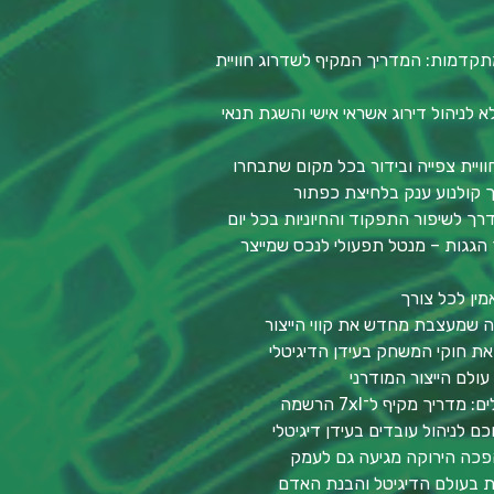
תקדמות: המדריך המקיף לשדרוג חוויית
לניהול דירוג אשראי אישי והשגת תנאי
וויית צפייה ובידור בכל מקום שתבחרו
סך קולנוע ענק בלחיצת כפתור
דרך לשיפור התפקוד והחיוניות בכל יום
הגגות – מנטל תפעולי לנכס שמייצר
מין לכל צורך
יה שמעצבת מחדש את קווי הייצור
ת חוקי המשחק בעידן הדיגיטלי
ולם הייצור המודרני
יך מקיף ל־7xl הרשמה
ם לניהול עובדים בעידן דיגיטלי
פכה הירוקה מגיעה גם לעמק
ות בעולם הדיגיטל והבנת האדם