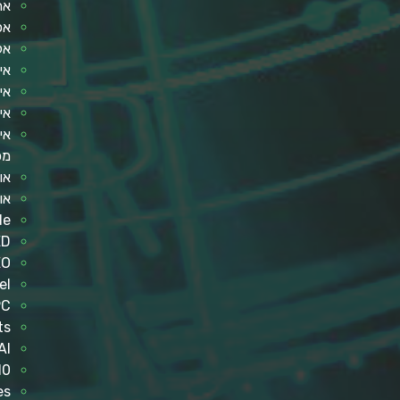
את
אפ
אל
אי
אינט
אילו
אי
מכ
או
או
de
ED
EO
el
PC
ts
AI
10
es