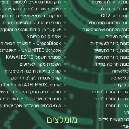
ונת לייזר לתכשיטים
תיק סטודנט וקייס ללפטופ – מוצר
ונת לייזר גדולה
טיפים חשובים לסטודנט ההייטקיס
נת לייזר CO2
סליקת כרטיסי אשראי- גביית כסף
ונת הלחמה מפלסטיק
מוצרי פרסום טכנולוגיים לעסקים
ונת הלחמה אולטרסאונד
יש קשר בין קידום אורגני לממומן?
וניות העתיד
איפה קונים כריות?
ונות לייזר תעשייתיות
CrocoBlock – הבשורה הבאה המבוססת על אלמנטור
ונות לייזר לתעשייה
אינטרנט UNLIMITED – האינטרנט הכי מהיר שתכירו
ונות לייזר לתעשיה
פסנתר חשמלי KAWAI ES110
ונות חריטה בלייזר
השכרת מקרן לאירועים
כלי אירוח
קורס בדיקות תוכנה אוטומטיות
כלי אחסון
קורס אנגלית לעולם ההייטק
כל קירור
אוזניות Audio Technica ATH-M50X
צרי ים המלח לסוסים
מולטי מדיה מתקדמת בחדר הישי
צרי ים המלח לחיות
הפרמידה של טסלה – תאוריה מה
צרי ים המלח
3 גאדג'טים שהילדים שלך ימותו עליהם !
ע
מומלצים
ני תעשייה ניידים
נדיי