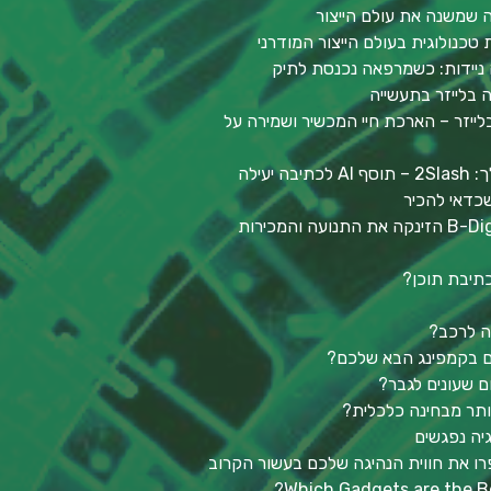
ה שמשנה את עולם הייצור
 טכנולוגית בעולם הייצור המודרני
 ניידות: כשמרפאה נכנסת לתיק
 בלייזר בתעשייה
ייזר – הארכת חיי המכשיר ושמירה על
יעילה
כיצד אסטרטגיית השיווק של B-Digitali הזינקה את התנועה והמכירות
ה לרכב?
כם בקמפינג הבא שלכם?
ום שעונים לגבר?
גיה נפגשים
רו את חווית הנהיגה שלכם בעשור הקרוב
Which Gadgets are the Be