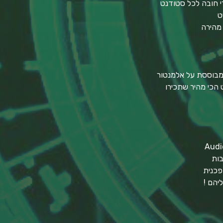
י חובה לכל סטודנט
ט
 מהירה
בות
פכנית