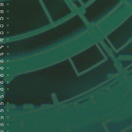
מא
מא
לו
כר
כר
ים
ייע
יו
טס
טלוו
טכ
טכ
טי
הה
חר
חר
חב
הש
הש