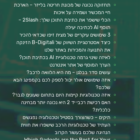
תחזוקה נכונה של מכונת חריטה בלייזר – הארכת
חיי המכשיר ושמירה על איכות
הכלי שישפר את כתיבת התוכן שלך: 2Slash –
תוסף AI לכתיבה יעילה
3 שימושים עיקריים של מצית זיפו שכדאי להכיר
כיצד אסטרטגיית השיווק של B-Digitali הזינקה
את התנועה והמכירות באתר שלנו
לאיזה שינוי גרמה טכנולוגיית AI בכתיבת תוכן?
הערך המוסף של אתר אינטרנט
עושים סדר בבלגן – מה היא הלוואה לרכב?
איזה שימושים אולר יכול לספק לכם בקמפינג הבא
שלכם?
איזה טכנולוגיות קיימות היום בתחום שעונים לגבר?
האם רכישת רכבי יד 2 היא נכונה יותר מבחינה
כלכלית?
תיקים – כשהצורך בסטייל וטכנולוגיה נפגשים
העתיד של טכנולוגיות הרכב שישפרו את חווית
הנהיגה שלכם בעשור הקרוב
Which Gadgets are the Best for Your