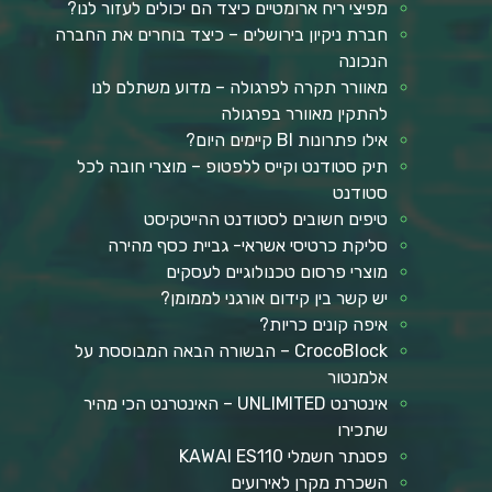
מפיצי ריח ארומטיים כיצד הם יכולים לעזור לנו?
חברת ניקיון בירושלים – כיצד בוחרים את החברה
הנכונה
מאוורר תקרה לפרגולה – מדוע משתלם לנו
להתקין מאוורר בפרגולה
אילו פתרונות BI קיימים היום?
תיק סטודנט וקייס ללפטופ – מוצרי חובה לכל
סטודנט
טיפים חשובים לסטודנט ההייטקיסט
סליקת כרטיסי אשראי- גביית כסף מהירה
מוצרי פרסום טכנולוגיים לעסקים
יש קשר בין קידום אורגני לממומן?
איפה קונים כריות?
CrocoBlock – הבשורה הבאה המבוססת על
אלמנטור
אינטרנט UNLIMITED – האינטרנט הכי מהיר
שתכירו
פסנתר חשמלי KAWAI ES110
השכרת מקרן לאירועים