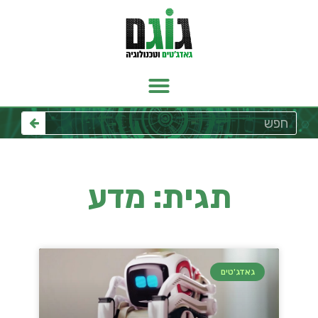
תגית: מדע
גאדג'טים