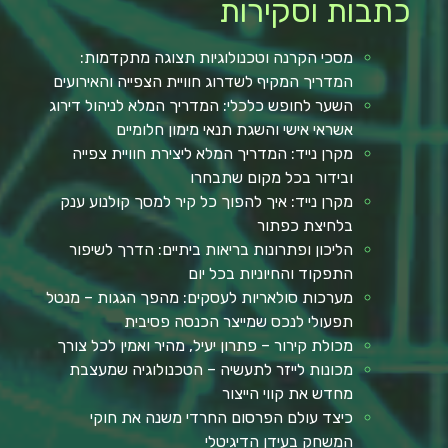
כתבות וסקירות
מסכי הקרנה וטכנולוגיות תצוגה מתקדמות:
המדריך המקיף לשדרוג חוויית הצפייה והאירועים
השער לחופש כלכלי: המדריך המלא לניהול דירוג
אשראי אישי והשגת תנאי מימון חלומיים
מקרן נייד: המדריך המלא ליצירת חוויית צפייה
ובידור בכל מקום שתבחרו
מקרן נייד: איך להפוך כל קיר למסך קולנוע ענק
בלחיצת כפתור
הליכון ופתרונות בריאות ביתיים: הדרך לשיפור
התפקוד והחיוניות בכל יום
מערכות סולאריות לעסקים: מהפך הגגות – מנטל
תפעולי לנכס שמייצר הכנסה פסיבית
מכולת קירור – פתרון יעיל, מהיר ואמין לכל צורך
מכונות לייזר לתעשיה – הטכנולוגיה שמעצבת
מחדש את קווי הייצור
כיצד עולם הפרסום החרדי משנה את חוקי
המשחק בעידן הדיגיטלי