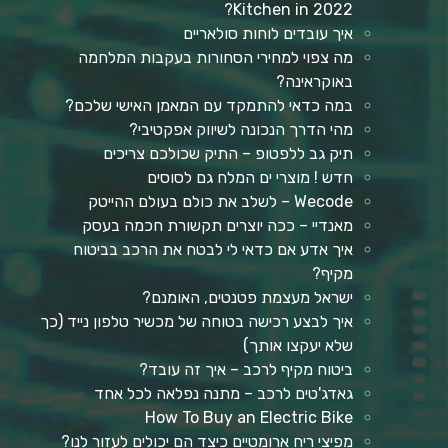
Kitchen in 2022?
איך עובדים לוחות סולאריים
מה צפוי למחירי הסחורות בעקבות המלחמה
באוקראינה?
במה כדאי להתמקד עם המאמן האישי שלכם?
מהי הדרך הנכונה לשיווק אפקטיבי?
תיק גב ללפטופ – התיק שכולכם צריכים
חדש ! מוצרי ים המלח גם לסוסים
Wecode – לשלב את כולם בעולם ההייטק
מאנדיי – ככה יוצרים תקשורת חכמה בעסק
איך אדע אם כדאי לי לבטח את הרכב בביטוח
מקיף?
ישראל מעצמת פטנטים, האומנם?
איך לבצע רכישה בטוחה של מכשיר טלפון נייד (כך
שלא יעקצו אותך)
ביטוח מקיף לרכב – איך זה עובד?
גאדג'טים לרכב – מתנה נפלאה לכל אחד
How To Buy an Electric Bike
מפיצי ריח ארומטיים כיצד הם יכולים לעזור לנו?