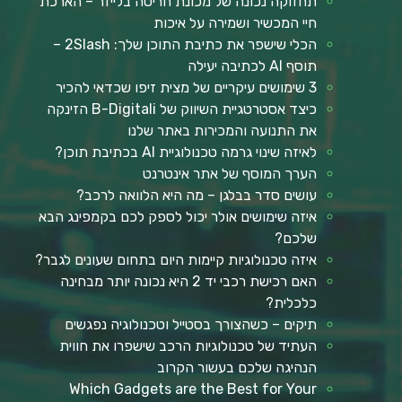
תחזוקה נכונה של מכונת חריטה בלייזר – הארכת
חיי המכשיר ושמירה על איכות
הכלי שישפר את כתיבת התוכן שלך: 2Slash –
תוסף AI לכתיבה יעילה
3 שימושים עיקריים של מצית זיפו שכדאי להכיר
כיצד אסטרטגיית השיווק של B-Digitali הזינקה
את התנועה והמכירות באתר שלנו
לאיזה שינוי גרמה טכנולוגיית AI בכתיבת תוכן?
הערך המוסף של אתר אינטרנט
עושים סדר בבלגן – מה היא הלוואה לרכב?
איזה שימושים אולר יכול לספק לכם בקמפינג הבא
שלכם?
איזה טכנולוגיות קיימות היום בתחום שעונים לגבר?
האם רכישת רכבי יד 2 היא נכונה יותר מבחינה
כלכלית?
תיקים – כשהצורך בסטייל וטכנולוגיה נפגשים
העתיד של טכנולוגיות הרכב שישפרו את חווית
הנהיגה שלכם בעשור הקרוב
Which Gadgets are the Best for Your