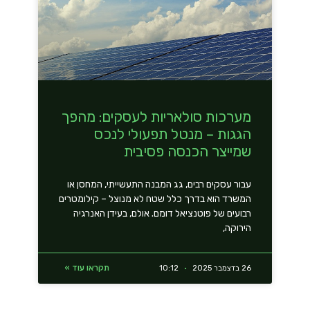
מערכות סולאריות לעסקים: מהפך
הגגות – מנטל תפעולי לנכס
שמייצר הכנסה פסיבית
עבור עסקים רבים, גג המבנה התעשייתי, המחסן או
המשרד הוא בדרך כלל שטח לא מנוצל – קילומטרים
רבועים של פוטנציאל דומם. אולם, בעידן האנרגיה
הירוקה,
תקראו עוד »
26 בדצמבר 2025
10:12