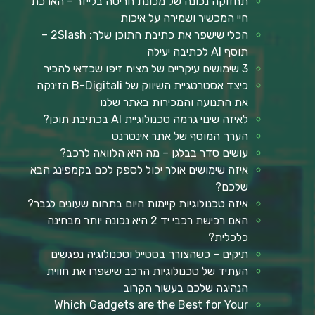
תחזוקה נכונה של מכונת חריטה בלייזר – הארכת
חיי המכשיר ושמירה על איכות
הכלי שישפר את כתיבת התוכן שלך: 2Slash –
תוסף AI לכתיבה יעילה
3 שימושים עיקריים של מצית זיפו שכדאי להכיר
כיצד אסטרטגיית השיווק של B-Digitali הזינקה
את התנועה והמכירות באתר שלנו
לאיזה שינוי גרמה טכנולוגיית AI בכתיבת תוכן?
הערך המוסף של אתר אינטרנט
עושים סדר בבלגן – מה היא הלוואה לרכב?
איזה שימושים אולר יכול לספק לכם בקמפינג הבא
שלכם?
איזה טכנולוגיות קיימות היום בתחום שעונים לגבר?
האם רכישת רכבי יד 2 היא נכונה יותר מבחינה
כלכלית?
תיקים – כשהצורך בסטייל וטכנולוגיה נפגשים
העתיד של טכנולוגיות הרכב שישפרו את חווית
הנהיגה שלכם בעשור הקרוב
Which Gadgets are the Best for Your