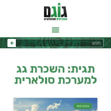
תגית: השכרת גג
למערכת סולארית
גאדג'טים