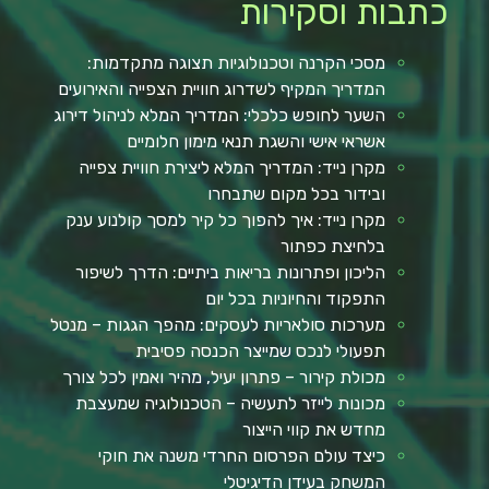
כתבות וסקירות
מסכי הקרנה וטכנולוגיות תצוגה מתקדמות:
המדריך המקיף לשדרוג חוויית הצפייה והאירועים
השער לחופש כלכלי: המדריך המלא לניהול דירוג
אשראי אישי והשגת תנאי מימון חלומיים
מקרן נייד: המדריך המלא ליצירת חוויית צפייה
ובידור בכל מקום שתבחרו
מקרן נייד: איך להפוך כל קיר למסך קולנוע ענק
בלחיצת כפתור
הליכון ופתרונות בריאות ביתיים: הדרך לשיפור
התפקוד והחיוניות בכל יום
מערכות סולאריות לעסקים: מהפך הגגות – מנטל
תפעולי לנכס שמייצר הכנסה פסיבית
מכולת קירור – פתרון יעיל, מהיר ואמין לכל צורך
מכונות לייזר לתעשיה – הטכנולוגיה שמעצבת
מחדש את קווי הייצור
כיצד עולם הפרסום החרדי משנה את חוקי
המשחק בעידן הדיגיטלי