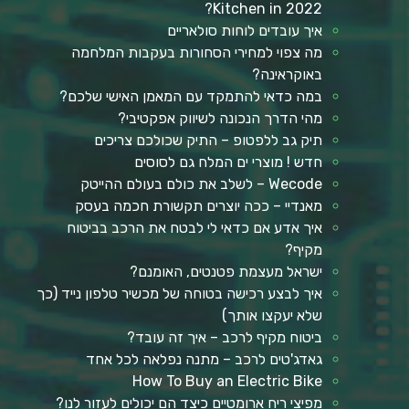
Kitchen in 2022?
איך עובדים לוחות סולאריים
מה צפוי למחירי הסחורות בעקבות המלחמה
באוקראינה?
במה כדאי להתמקד עם המאמן האישי שלכם?
מהי הדרך הנכונה לשיווק אפקטיבי?
תיק גב ללפטופ – התיק שכולכם צריכים
חדש ! מוצרי ים המלח גם לסוסים
Wecode – לשלב את כולם בעולם ההייטק
מאנדיי – ככה יוצרים תקשורת חכמה בעסק
איך אדע אם כדאי לי לבטח את הרכב בביטוח
מקיף?
ישראל מעצמת פטנטים, האומנם?
איך לבצע רכישה בטוחה של מכשיר טלפון נייד (כך
שלא יעקצו אותך)
ביטוח מקיף לרכב – איך זה עובד?
גאדג'טים לרכב – מתנה נפלאה לכל אחד
How To Buy an Electric Bike
מפיצי ריח ארומטיים כיצד הם יכולים לעזור לנו?