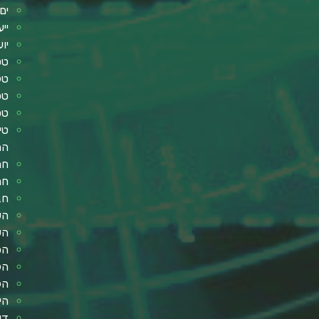
ים
ייע
יו
טס
טלוו
טכ
טכ
טי
הה
חר
חר
חב
הש
הש
הפ
הל
הל
הי
די