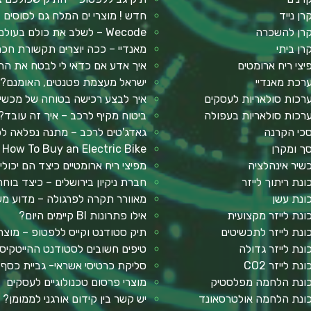
רן נייד
חדש ! מוצרי ים המלח גם לסוסים
רן להשכרה
Wecode – לשלב את כולם בעולם ההייטק
רן ביתי
מאנדיי – ככה יוצרים תקשורת ח
יצי ריח ארומטים
איך אדע אם כדאי לי לבטח את הר
רכת מאנדיי
ישראל מעצמת פטנטים, האומנם?
רכות סולאריות לעסקים
איך לבצע רכישה בטוחה של מכשיר 
רכות סולאריות בעפולה
ביטוח מקיף לרכב – איך זה עובד?
כי הקרנה
גאדג'טים לרכב – מתנה נפלאה ל
ך ומקרן
How To Buy an Electric Bike
שיר אינהלציה
מפיצי ריח ארומטיים כיצד הם יכולי
ונת ריתוך לייזר
חברת ניקיון בירושלים – כיצד בו
ונת עשן
מאוורר תקרה לפרגולה – מדוע מש
ונת לייזר מקצועית
אילו פתרונות BI קיימים היום?
ונת לייזר לתכשיטים
תיק סטודנט וקייס ללפטופ – מוצר
ונת לייזר גדולה
טיפים חשובים לסטודנט ההייטקיס
נת לייזר CO2
סליקת כרטיסי אשראי- גביית כסף
ונת הלחמה מפלסטיק
מוצרי פרסום טכנולוגיים לעסקים
ונת הלחמה אולטרסאונד
יש קשר בין קידום אורגני לממומן?