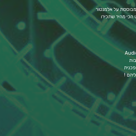
בות
פכנית