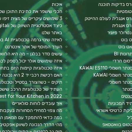
רס בדיקות תוכנה
איכות
טומטיות
הכלי שישפר את כתיבת התוכן שלך: 2Slash – תוסף AI לכתיבה 
רס אנגלית לעולם ההייטק
3 שימושים עיקריים של מצית זיפו שכדאי להכיר
רס אנגלית
נטרולר פיוניר
באתר שלנו
ט בוט
לאיזה שינוי גרמה טכנולוגיית AI בכתיבת תוכן?
אט בוט
הערך המוסף של אתר אינטרנט
רונות BI
עושים סדר בבלגן – מה היא הלווא
סום חרדי
איזה שימושים אולר יכול לספק ל
תר חשמלי KAWAI ES110
איזה טכנולוגיות קיימות היום בתח
תר חשמלי KAWAI
האם רכישת רכבי יד 2 היא נכונה יותר מבחינה כלכלית?
נתר חשמלי
תיקים – כשהצורך בסטייל וטכנולו
נתר
העתיד של טכנולוגיות הרכב שישפ
נטים
st for Your Kitchen in 2022?
יד המכוניות
איך עובדים לוחות סולאריים
יקת כרטיסי אשראי
מה צפוי למחירי הסחורות בעקבו
יל
במה כדאי להתמקד עם המאמן הא
טוס בוואטסאפ
מהי הדרך הנכונה לשיווק אפקטיבי
רנים
תיק גב ללפטופ – התיק שכולכם צ