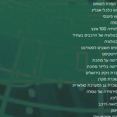
 המלח לסוסים
וץ כלכלי אונליין
עץ פיננסי
לה
יזיה 100 אינץ
נולוגיה של הרכבים בעתיד
נולוגיה
פים חשובים לסטודנט
ייטקיסט
יטה על מתכת
יטה בלייזר מתכת
רת ניקיון בירושלים
כרת מקרן
כרת גג למערכת סולארית
ירמידה של טסלה
יכון
וואה לרכב
יטק
רוג אשראי שלי