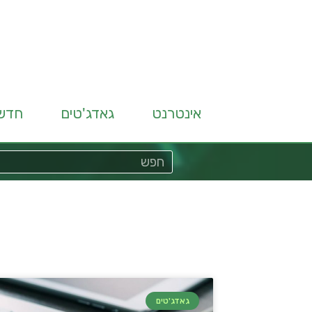
אינטרנט
גאדג'טים
חדש
גאדג'טים