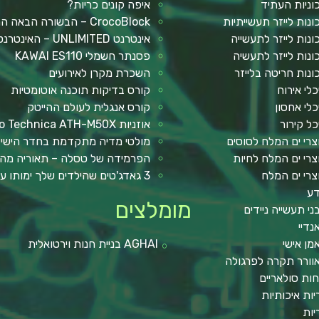
וניות העתיד
איפה קונים כריות?
ונות לייזר תעשייתיות
CrocoBlock – הבשורה הבאה המבוססת על אלמנטור
ונות לייזר לתעשייה
אינטרנט UNLIMITED – האינטרנט הכי מהיר שתכירו
ונות לייזר לתעשיה
פסנתר חשמלי KAWAI ES110
ונות חריטה בלייזר
השכרת מקרן לאירועים
כלי אירוח
קורס בדיקות תוכנה אוטומטיות
כלי אחסון
קורס אנגלית לעולם ההייטק
כל קירור
אוזניות Audio Technica ATH-M50X
צרי ים המלח לסוסים
מולטי מדיה מתקדמת בחדר הישי
צרי ים המלח לחיות
הפרמידה של טסלה – תאוריה מה
צרי ים המלח
3 גאדג'טים שהילדים שלך ימותו עליהם !
ע
מומלצים
ני תעשייה ניידים
נדיי
מן אישי
AGHAI בניית חנות וירטואלית
וורר תקרה לפרגולה
חות סולאריים
יות איכותיות
יות