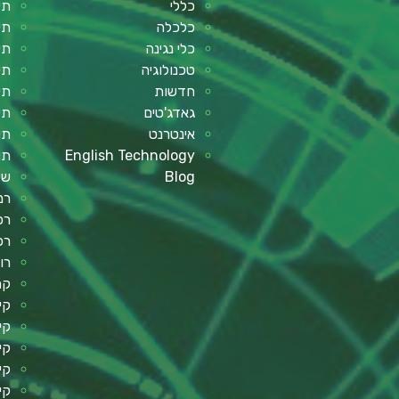
כללי
תי
כלכלה
תי
כלי נגינה
תי
טכנולוגיה
תי
חדשות
תי
גאדג'טים
תי
אינטרנט
תו
English Technology
תו
Blog
שע
רמ
רכב
רכ
רו
קר
קי
קי
קי
קי
קי