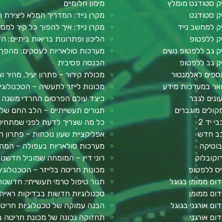
ק סטודנט מומלץ
מימון חלומיים
ק סטודנט
מקרן נייד: המדריך המלא ליצירת ח
ק למחשב נייד
מקרן נייד: איך להפוך כל קיר למ
ק ללפטופ
הליכון ופתרונות בריאות ביתיים: ה
ק גב ללפטופ נשים
מערכות סולאריות לעסקים: מהפך 
ק גב ללפטופ
הכנסה פסיבית
ספים לאלמנטור
מכולת קירור – פתרון יעיל, מהיר וא
אר במערכות מידע
מכונות לייזר לתעשיה – הטכנולוג
ונים לגבר
כיצד עולם הפרסום החרדי משנה א
קולים מוגברים
תנורים תעשייתיים – הלב החם של ע
י יד 2
כל מה שצריך לדעת לפני שמתחילים: מדר
ב חדש
אפליקציית שעון נוכחות – פתרון חכ
בוטיקה
מערכות סולאריות בעפולה – המה
וקובלוק
רוני דיין – המומחה שמוביל חדשנ
יס ללפטופ
מכונות חריטה בלייזר – הטכנולוגי
דום ממומן בגוגל
תנור טיפול טרמי תעשייתי: חדשנות
דום ממומן
טכנולוגיות חדשות בבדיקות ראייה
דום אורגני בגוגל
הבנה עמוקה של טכנולוגיות חריטה
דום אורגני
תחזוקה נכונה של מכונת חריטה בל