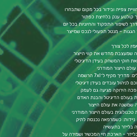
וויית צפייה ובידור בכל מקום שתבחרו
סך קולנוע ענק בלחיצת כפתור
דרך לשיפור התפקוד והחיוניות בכל יום
הגגות – מנטל תפעולי לנכס שמייצר
מין לכל צורך
יה שמעצבת מחדש את קווי הייצור
ת חוקי המשחק בעידן הדיגיטלי
ולם הייצור המודרני
יך מקיף ל־7xl הרשמה
ם לניהול עובדים בעידן דיגיטלי
פכה הירוקה מגיעה גם לעמק
ות בעולם הדיגיטל והבנת האדם
ה שמשנה את עולם הייצור
 טכנולוגית בעולם הייצור המודרני
 ניידות: כשמרפאה נכנסת לתיק
 בלייזר בתעשייה
ייזר – הארכת חיי המכשיר ושמירה על