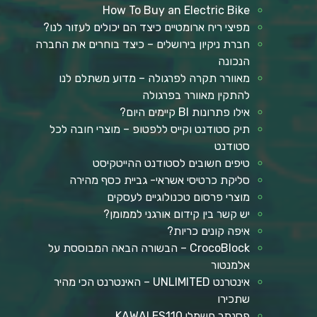
How To Buy an Electric Bike
מפיצי ריח ארומטיים כיצד הם יכולים לעזור לנו?
חברת ניקיון בירושלים – כיצד בוחרים את החברה
הנכונה
מאוורר תקרה לפרגולה – מדוע משתלם לנו
להתקין מאוורר בפרגולה
אילו פתרונות BI קיימים היום?
תיק סטודנט וקייס ללפטופ – מוצרי חובה לכל
סטודנט
טיפים חשובים לסטודנט ההייטקיסט
סליקת כרטיסי אשראי- גביית כסף מהירה
מוצרי פרסום טכנולוגיים לעסקים
יש קשר בין קידום אורגני לממומן?
איפה קונים כריות?
CrocoBlock – הבשורה הבאה המבוססת על
אלמנטור
אינטרנט UNLIMITED – האינטרנט הכי מהיר
שתכירו
פסנתר חשמלי KAWAI ES110