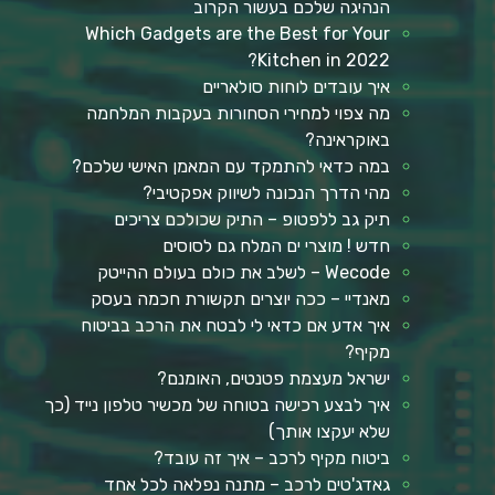
הנהיגה שלכם בעשור הקרוב
Which Gadgets are the Best for Your
Kitchen in 2022?
איך עובדים לוחות סולאריים
מה צפוי למחירי הסחורות בעקבות המלחמה
באוקראינה?
במה כדאי להתמקד עם המאמן האישי שלכם?
מהי הדרך הנכונה לשיווק אפקטיבי?
תיק גב ללפטופ – התיק שכולכם צריכים
חדש ! מוצרי ים המלח גם לסוסים
Wecode – לשלב את כולם בעולם ההייטק
מאנדיי – ככה יוצרים תקשורת חכמה בעסק
איך אדע אם כדאי לי לבטח את הרכב בביטוח
מקיף?
ישראל מעצמת פטנטים, האומנם?
איך לבצע רכישה בטוחה של מכשיר טלפון נייד (כך
שלא יעקצו אותך)
ביטוח מקיף לרכב – איך זה עובד?
גאדג'טים לרכב – מתנה נפלאה לכל אחד