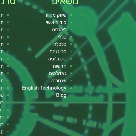
נושאים
טרנד
שיווק מקוון
תנ
קידום אישי
תנ
לימודים
תי
כללי
תי
כלכלה
תי
כלי נגינה
תי
טכנולוגיה
תי
חדשות
תי
גאדג'טים
תי
אינטרנט
תו
English Technology
תו
Blog
שע
רמ
רכב
רכ
רו
קר