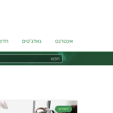
אינטרנט
גאדג'טים
חדש
לימודים