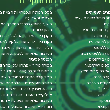
ים
כתבות וסקירות
ורים תעשייתיים
מסכי הקרנה וטכנולוגיות תצוגה מ
ור טיפול בחום תעשייתי
הצפייה והאירועים
קים
השער לחופש כלכלי: המדריך המלא 
ק סטודנט מומלץ
מימון חלומיים
ק סטודנט
מקרן נייד: המדריך המלא ליצירת ח
ק למחשב נייד
מקרן נייד: איך להפוך כל קיר למ
ק ללפטופ
הליכון ופתרונות בריאות ביתיים: ה
ק גב ללפטופ נשים
מערכות סולאריות לעסקים: מהפך 
ק גב ללפטופ
הכנסה פסיבית
ספים לאלמנטור
מכולת קירור – פתרון יעיל, מהיר וא
אר במערכות מידע
מכונות לייזר לתעשיה – הטכנולוג
ונים לגבר
כיצד עולם הפרסום החרדי משנה א
קולים מוגברים
תנורים תעשייתיים – הלב החם של ע
י יד 2
כל מה שצריך לדעת לפני שמתחילים: מדר
ב חדש
אפליקציית שעון נוכחות – פתרון חכ
בוטיקה
מערכות סולאריות בעפולה – המה
וקובלוק
רוני דיין – המומחה שמוביל חדשנ