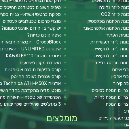
ונת לייזר לתכשיטים
תיק סטודנט וקייס ללפטופ – מוצר
ונת לייזר גדולה
טיפים חשובים לסטודנט ההייטקיס
נת לייזר CO2
סליקת כרטיסי אשראי- גביית כסף
ונת הלחמה מפלסטיק
מוצרי פרסום טכנולוגיים לעסקים
ונת הלחמה אולטרסאונד
יש קשר בין קידום אורגני לממומן?
וניות העתיד
איפה קונים כריות?
ונות לייזר תעשייתיות
CrocoBlock – הבשורה הבאה המבוססת על אלמנטור
ונות לייזר לתעשייה
אינטרנט UNLIMITED – האינטרנט הכי מהיר שתכירו
ונות לייזר לתעשיה
פסנתר חשמלי KAWAI ES110
ונות חריטה בלייזר
השכרת מקרן לאירועים
כלי אירוח
קורס בדיקות תוכנה אוטומטיות
כלי אחסון
קורס אנגלית לעולם ההייטק
כל קירור
אוזניות Audio Technica ATH-M50X
צרי ים המלח לסוסים
מולטי מדיה מתקדמת בחדר הישי
צרי ים המלח לחיות
הפרמידה של טסלה – תאוריה מה
צרי ים המלח
3 גאדג'טים שהילדים שלך ימותו עליהם !
ע
מומלצים
ני תעשייה ניידים
נדיי