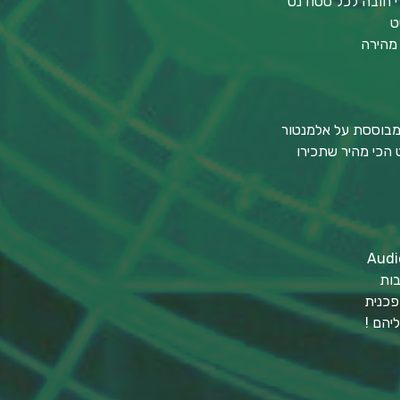
י חובה לכל סטודנט
ט
 מהירה
בות
פכנית