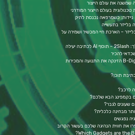
ה שמשנה את עולם הייצור
 טכנולוגית בעולם הייצור המודרני
 ניידות: כשמרפאה נכנסת לתיק
 בלייזר בתעשייה
ייזר – הארכת חיי המכשיר ושמירה על
יעילה
כיצד אסטרטגיית השיווק של B-Digitali הזינקה את התנועה והמכירות
ה לרכב?
כם בקמפינג הבא שלכם?
ום שעונים לגבר?
גיה נפגשים
רו את חווית הנהיגה שלכם בעשור הקרוב
Which Gadgets are the Be