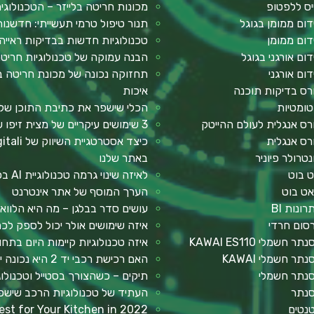
יס ללפטופ
מכונות חריטה בלייזר – הטכנולוגי
דום ממומן בגוגל
תנור טיפול טרמי תעשייתי: חדשנות
דום ממומן
טכנולוגיות חדשות בבדיקות ראייה
דום אורגני בגוגל
הבנה עמוקה של טכנולוגיות חריטה
דום אורגני
תחזוקה נכונה של מכונת חריטה בל
רס בדיקות תוכנה
איכות
טומטיות
הכלי שישפר את כתיבת התוכן שלך: 2Slash – תוסף AI לכתיבה 
רס אנגלית לעולם ההייטק
3 שימושים עיקריים של מצית זיפו שכדאי להכיר
רס אנגלית
נטרולר פיוניר
באתר שלנו
ט בוט
לאיזה שינוי גרמה טכנולוגיית AI בכתיבת תוכן?
אט בוט
הערך המוסף של אתר אינטרנט
רונות BI
עושים סדר בבלגן – מה היא הלווא
סום חרדי
איזה שימושים אולר יכול לספק ל
תר חשמלי KAWAI ES110
איזה טכנולוגיות קיימות היום בתח
תר חשמלי KAWAI
האם רכישת רכבי יד 2 היא נכונה יותר מבחינה כלכלית?
נתר חשמלי
תיקים – כשהצורך בסטייל וטכנולו
נתר
העתיד של טכנולוגיות הרכב שישפ
נטים
st for Your Kitchen in 2022?