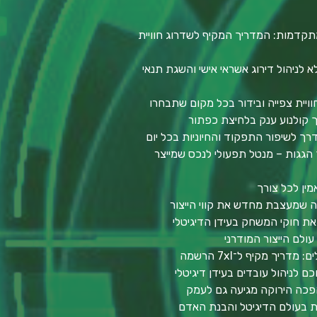
תקדמות: המדריך המקיף לשדרוג חוויית
לניהול דירוג אשראי אישי והשגת תנאי
וויית צפייה ובידור בכל מקום שתבחרו
סך קולנוע ענק בלחיצת כפתור
דרך לשיפור התפקוד והחיוניות בכל יום
הגגות – מנטל תפעולי לנכס שמייצר
מין לכל צורך
יה שמעצבת מחדש את קווי הייצור
ת חוקי המשחק בעידן הדיגיטלי
ולם הייצור המודרני
יך מקיף ל־7xl הרשמה
ם לניהול עובדים בעידן דיגיטלי
פכה הירוקה מגיעה גם לעמק
ות בעולם הדיגיטל והבנת האדם