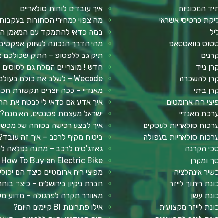
יד המכוניות
איך עובדים לוחות סולאריים
יקת כרטיסי אשראי
מה צפוי למחירי הסחורות בעקבו
יל
במה כדאי להתמקד עם המאמן הא
טוס בוואטסאפ
מהי הדרך הנכונה לשיווק אפקטיבי
רנים
תיק גב ללפטופ – התיק שכולכם צ
רן נייד
חדש ! מוצרי ים המלח גם לסוסים
רן להשכרה
Wecode – לשלב את כולם בעולם ההייטק
רן ביתי
מאנדיי – ככה יוצרים תקשורת ח
יצי ריח ארומטים
איך אדע אם כדאי לי לבטח את הר
רכת מאנדיי
ישראל מעצמת פטנטים, האומנם?
רכות סולאריות לעסקים
איך לבצע רכישה בטוחה של מכשיר 
רכות סולאריות בעפולה
ביטוח מקיף לרכב – איך זה עובד?
כי הקרנה
גאדג'טים לרכב – מתנה נפלאה ל
ך ומקרן
How To Buy an Electric Bike
שיר אינהלציה
מפיצי ריח ארומטיים כיצד הם יכולי
ונת ריתוך לייזר
חברת ניקיון בירושלים – כיצד בו
ונת עשן
מאוורר תקרה לפרגולה – מדוע מש
ונת לייזר מקצועית
אילו פתרונות BI קיימים היום?