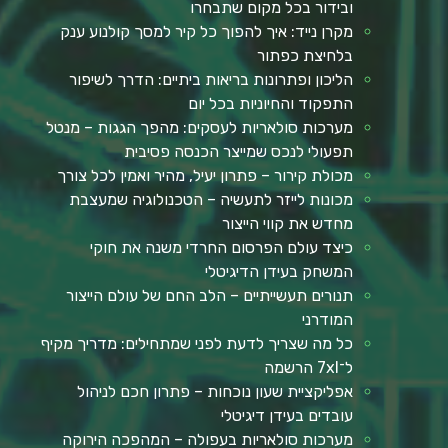
ובידור בכל מקום שתבחרו
מקרן נייד: איך להפוך כל קיר למסך קולנוע ענק
בלחיצת כפתור
הליכון ופתרונות בריאות ביתיים: הדרך לשיפור
התפקוד והחיוניות בכל יום
מערכות סולאריות לעסקים: מהפך הגגות – מנטל
תפעולי לנכס שמייצר הכנסה פסיבית
מכולת קירור – פתרון יעיל, מהיר ואמין לכל צורך
מכונות לייזר לתעשיה – הטכנולוגיה שמעצבת
מחדש את קווי הייצור
כיצד עולם הפרסום החרדי משנה את חוקי
המשחק בעידן הדיגיטלי
תנורים תעשייתיים – הלב החם של עולם הייצור
המודרני
כל מה שצריך לדעת לפני שמתחילים: מדריך מקיף
ל־7xl הרשמה
אפליקציית שעון נוכחות – פתרון חכם לניהול
עובדים בעידן דיגיטלי
מערכות סולאריות בעפולה – המהפכה הירוקה