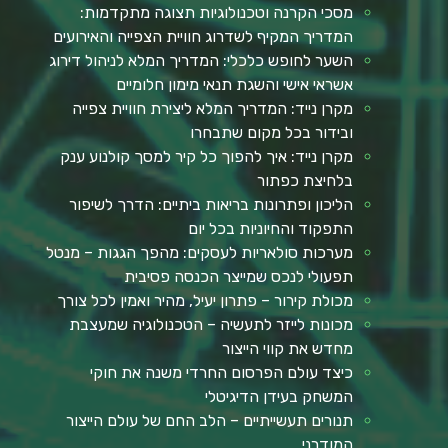
מסכי הקרנה וטכנולוגיות תצוגה מתקדמות:
המדריך המקיף לשדרוג חוויית הצפייה והאירועים
השער לחופש כלכלי: המדריך המלא לניהול דירוג
אשראי אישי והשגת תנאי מימון חלומיים
מקרן נייד: המדריך המלא ליצירת חוויית צפייה
ובידור בכל מקום שתבחרו
מקרן נייד: איך להפוך כל קיר למסך קולנוע ענק
בלחיצת כפתור
הליכון ופתרונות בריאות ביתיים: הדרך לשיפור
התפקוד והחיוניות בכל יום
מערכות סולאריות לעסקים: מהפך הגגות – מנטל
תפעולי לנכס שמייצר הכנסה פסיבית
מכולת קירור – פתרון יעיל, מהיר ואמין לכל צורך
מכונות לייזר לתעשיה – הטכנולוגיה שמעצבת
מחדש את קווי הייצור
כיצד עולם הפרסום החרדי משנה את חוקי
המשחק בעידן הדיגיטלי
תנורים תעשייתיים – הלב החם של עולם הייצור
המודרני