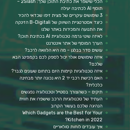
הכלי שישפר את כתיבת התוכן שלך: 2Slash –
תוסף AI לכתיבה יעילה
3 שימושים עיקריים של מצית זיפו שכדאי להכיר
כיצד אסטרטגיית השיווק של B-Digitali הזינקה
את התנועה והמכירות באתר שלנו
לאיזה שינוי גרמה טכנולוגיית AI בכתיבת תוכן?
הערך המוסף של אתר אינטרנט
עושים סדר בבלגן – מה היא הלוואה לרכב?
איזה שימושים אולר יכול לספק לכם בקמפינג הבא
שלכם?
איזה טכנולוגיות קיימות היום בתחום שעונים לגבר?
האם רכישת רכבי יד 2 היא נכונה יותר מבחינה
כלכלית?
תיקים – כשהצורך בסטייל וטכנולוגיה נפגשים
העתיד של טכנולוגיות הרכב שישפרו את חווית
הנהיגה שלכם בעשור הקרוב
Which Gadgets are the Best for Your
Kitchen in 2022?
איך עובדים לוחות סולאריים