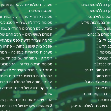
ק גב ללפטופ נשים
מערכות סולאריות לעסקים: מהפך 
ק גב ללפטופ
הכנסה פסיבית
ספים לאלמנטור
מכולת קירור – פתרון יעיל, מהיר וא
אר במערכות מידע
מכונות לייזר לתעשיה – הטכנולוג
ונים לגבר
כיצד עולם הפרסום החרדי משנה א
קולים מוגברים
תנורים תעשייתיים – הלב החם של ע
י יד 2
כל מה שצריך לדעת לפני שמתחילים: מדר
ב חדש
אפליקציית שעון נוכחות – פתרון חכ
בוטיקה
מערכות סולאריות בעפולה – המה
וקובלוק
רוני דיין – המומחה שמוביל חדשנ
יס ללפטופ
מכונות חריטה בלייזר – הטכנולוגי
דום ממומן בגוגל
תנור טיפול טרמי תעשייתי: חדשנות
דום ממומן
טכנולוגיות חדשות בבדיקות ראייה
דום אורגני בגוגל
הבנה עמוקה של טכנולוגיות חריטה
דום אורגני
תחזוקה נכונה של מכונת חריטה בל
רס בדיקות תוכנה
איכות
טומטיות
הכלי שישפר את כתיבת התוכן שלך: 2Slash – תוסף AI לכתיבה 
רס אנגלית לעולם ההייטק
3 שימושים עיקריים של מצית זיפו שכדאי להכיר