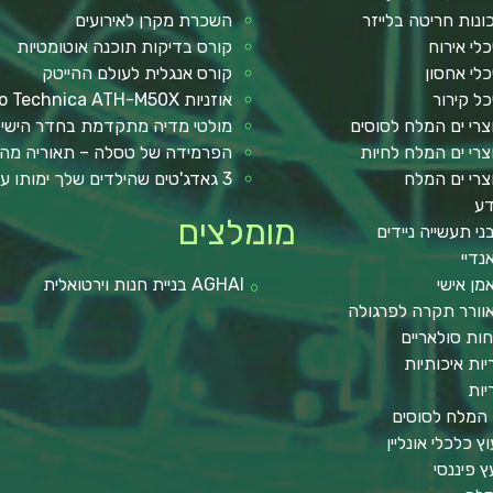
ונות חריטה בלייזר
השכרת מקרן לאירועים
כלי אירוח
קורס בדיקות תוכנה אוטומטיות
כלי אחסון
קורס אנגלית לעולם ההייטק
כל קירור
אוזניות Audio Technica ATH-M50X
צרי ים המלח לסוסים
מולטי מדיה מתקדמת בחדר הישי
צרי ים המלח לחיות
הפרמידה של טסלה – תאוריה מה
צרי ים המלח
3 גאדג'טים שהילדים שלך ימותו עליהם !
ע
מומלצים
ני תעשייה ניידים
נדיי
מן אישי
AGHAI בניית חנות וירטואלית
וורר תקרה לפרגולה
חות סולאריים
יות איכותיות
יות
 המלח לסוסים
וץ כלכלי אונליין
עץ פיננסי