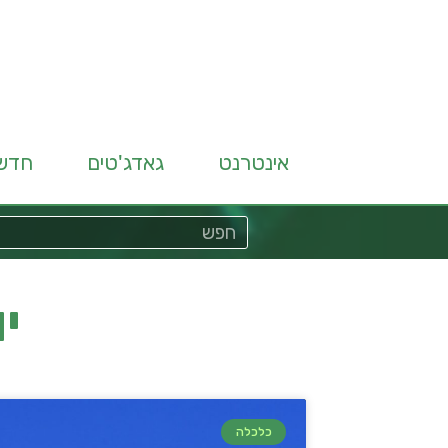
אינטרנט
גאדג'טים
חדש
יו
כלכלה