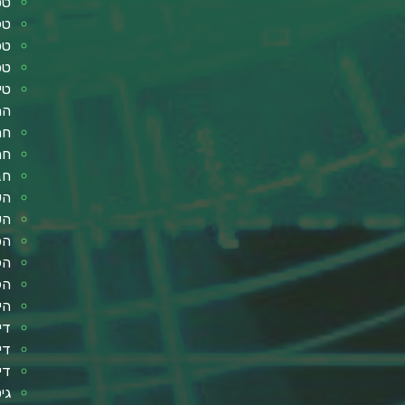
טס
טלוו
טכ
טכ
טי
הה
חר
חר
חב
הש
הש
הפ
הל
הל
הי
די
די
די
גי