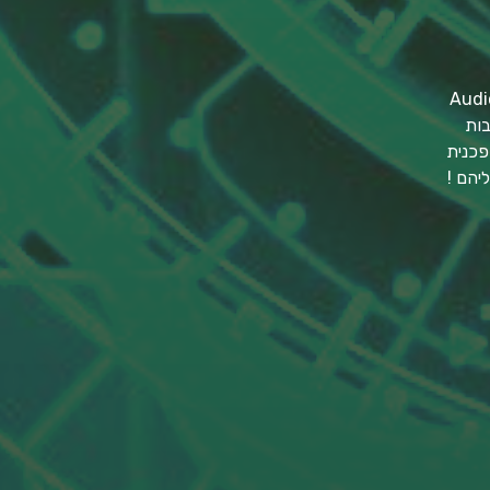
בות
פכנית