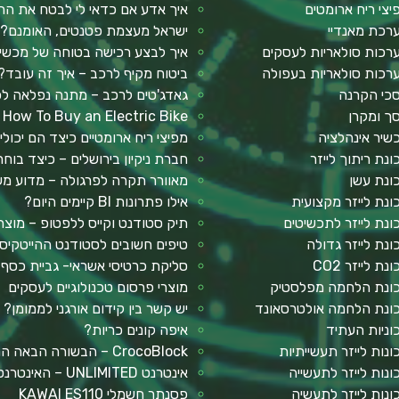
יצי ריח ארומטים
איך אדע אם כדאי לי לבטח את הר
רכת מאנדיי
ישראל מעצמת פטנטים, האומנם?
רכות סולאריות לעסקים
איך לבצע רכישה בטוחה של מכשיר 
רכות סולאריות בעפולה
ביטוח מקיף לרכב – איך זה עובד?
כי הקרנה
גאדג'טים לרכב – מתנה נפלאה ל
ך ומקרן
How To Buy an Electric Bike
שיר אינהלציה
מפיצי ריח ארומטיים כיצד הם יכולי
ונת ריתוך לייזר
חברת ניקיון בירושלים – כיצד בו
ונת עשן
מאוורר תקרה לפרגולה – מדוע מש
ונת לייזר מקצועית
אילו פתרונות BI קיימים היום?
ונת לייזר לתכשיטים
תיק סטודנט וקייס ללפטופ – מוצר
ונת לייזר גדולה
טיפים חשובים לסטודנט ההייטקיס
נת לייזר CO2
סליקת כרטיסי אשראי- גביית כסף
ונת הלחמה מפלסטיק
מוצרי פרסום טכנולוגיים לעסקים
ונת הלחמה אולטרסאונד
יש קשר בין קידום אורגני לממומן?
וניות העתיד
איפה קונים כריות?
ונות לייזר תעשייתיות
CrocoBlock – הבשורה הבאה המבוססת על אלמנטור
ונות לייזר לתעשייה
אינטרנט UNLIMITED – האינטרנט הכי מהיר שתכירו
ונות לייזר לתעשיה
פסנתר חשמלי KAWAI ES110