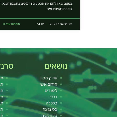
במצב שאין להם את הכספים הזמינים בחשבון הבנק
שלהם לעשות זאת.
תקראו עוד »
22 בדצמבר 2022
14:01
נושאים
טרנד
שיווק מקוון
תנ
קידום אישי
תנ
לימודים
תי
כללי
תי
כלכלה
תי
כלי נגינה
תי
טכנולוגיה
תי