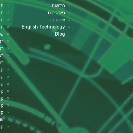
חדשות
תי
גאדג'טים
תי
אינטרנט
תו
English Technology
תו
Blog
שע
רמ
רכב
רכ
רו
קר
קי
קי
קי
קי
קי
קו
או
קו