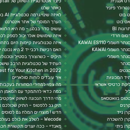
רס אנגלית
נטרולר פיוניר
באתר שלנו
ט בוט
לאיזה שינוי גרמה טכנולוגיית AI בכתיבת תוכן?
אט בוט
הערך המוסף של אתר אינטרנט
רונות BI
עושים סדר בבלגן – מה היא הלווא
סום חרדי
איזה שימושים אולר יכול לספק ל
תר חשמלי KAWAI ES110
איזה טכנולוגיות קיימות היום בתח
תר חשמלי KAWAI
האם רכישת רכבי יד 2 היא נכונה יותר מבחינה כלכלית?
נתר חשמלי
תיקים – כשהצורך בסטייל וטכנולו
נתר
העתיד של טכנולוגיות הרכב שישפ
נטים
st for Your Kitchen in 2022?
יד המכוניות
איך עובדים לוחות סולאריים
יקת כרטיסי אשראי
מה צפוי למחירי הסחורות בעקבו
יל
במה כדאי להתמקד עם המאמן הא
טוס בוואטסאפ
מהי הדרך הנכונה לשיווק אפקטיבי
רנים
תיק גב ללפטופ – התיק שכולכם צ
רן נייד
חדש ! מוצרי ים המלח גם לסוסים
רן להשכרה
Wecode – לשלב את כולם בעולם ההייטק
רן ביתי
מאנדיי – ככה יוצרים תקשורת ח