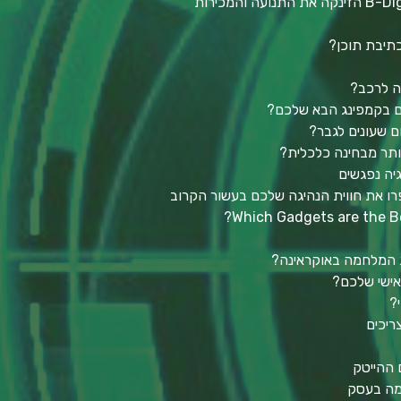
כיצד אסטרטגיית השיווק של B-Digitali הזינקה את התנועה והמכירות
ה לרכב?
כם בקמפינג הבא שלכם?
ום שעונים לגבר?
גיה נפגשים
רו את חווית הנהיגה שלכם בעשור הקרוב
Which Gadgets are the Be
ת המלחמה באוקראינה?
ישי שלכם?
?
ריכים
כמה בעסק