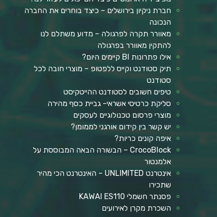
חברת ניקיון בירושלים – כיצד בוחרים את החברה
הנכונה
מאוורר תקרה לפרגולה – מדוע משתלם לנו
להתקין מאוורר בפרגולה
אילו פתרונות BI קיימים היום?
תיק סטודנט וקייס ללפטופ – מוצרי חובה לכל
סטודנט
טיפים חשובים לסטודנט ההייטקיסט
סליקת כרטיסי אשראי- גביית כסף מהירה
מוצרי פרסום טכנולוגיים לעסקים
יש קשר בין קידום אורגני לממומן?
איפה קונים כריות?
CrocoBlock – הבשורה הבאה המבוססת על
אלמנטור
אינטרנט UNLIMITED – האינטרנט הכי מהיר
שתכירו
פסנתר חשמלי KAWAI ES110
השכרת מקרן לאירועים