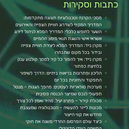
כתבות וסקירות
מסכי הקרנה וטכנולוגיות תצוגה מתקדמות:
המדריך המקיף לשדרוג חוויית הצפייה והאירועים
השער לחופש כלכלי: המדריך המלא לניהול דירוג
אשראי אישי והשגת תנאי מימון חלומיים
מקרן נייד: המדריך המלא ליצירת חוויית צפייה
ובידור בכל מקום שתבחרו
מקרן נייד: איך להפוך כל קיר למסך קולנוע ענק
בלחיצת כפתור
הליכון ופתרונות בריאות ביתיים: הדרך לשיפור
התפקוד והחיוניות בכל יום
מערכות סולאריות לעסקים: מהפך הגגות – מנטל
תפעולי לנכס שמייצר הכנסה פסיבית
מכולת קירור – פתרון יעיל, מהיר ואמין לכל צורך
מכונות לייזר לתעשיה – הטכנולוגיה שמעצבת
מחדש את קווי הייצור
כיצד עולם הפרסום החרדי משנה את חוקי
המשחק בעידן הדיגיטלי