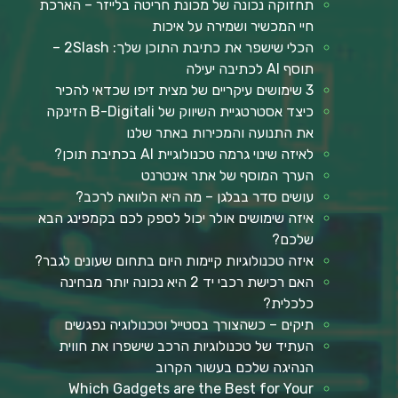
תחזוקה נכונה של מכונת חריטה בלייזר – הארכת
חיי המכשיר ושמירה על איכות
הכלי שישפר את כתיבת התוכן שלך: 2Slash –
תוסף AI לכתיבה יעילה
3 שימושים עיקריים של מצית זיפו שכדאי להכיר
כיצד אסטרטגיית השיווק של B-Digitali הזינקה
את התנועה והמכירות באתר שלנו
לאיזה שינוי גרמה טכנולוגיית AI בכתיבת תוכן?
הערך המוסף של אתר אינטרנט
עושים סדר בבלגן – מה היא הלוואה לרכב?
איזה שימושים אולר יכול לספק לכם בקמפינג הבא
שלכם?
איזה טכנולוגיות קיימות היום בתחום שעונים לגבר?
האם רכישת רכבי יד 2 היא נכונה יותר מבחינה
כלכלית?
תיקים – כשהצורך בסטייל וטכנולוגיה נפגשים
העתיד של טכנולוגיות הרכב שישפרו את חווית
הנהיגה שלכם בעשור הקרוב
Which Gadgets are the Best for Your