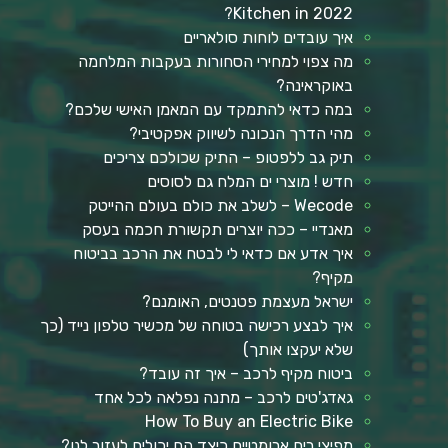
Kitchen in 2022?
איך עובדים לוחות סולאריים
מה צפוי למחירי הסחורות בעקבות המלחמה
באוקראינה?
במה כדאי להתמקד עם המאמן האישי שלכם?
מהי הדרך הנכונה לשיווק אפקטיבי?
תיק גב ללפטופ – התיק שכולכם צריכים
חדש ! מוצרי ים המלח גם לסוסים
Wecode – לשלב את כולם בעולם ההייטק
מאנדיי – ככה יוצרים תקשורת חכמה בעסק
איך אדע אם כדאי לי לבטח את הרכב בביטוח
מקיף?
ישראל מעצמת פטנטים, האומנם?
איך לבצע רכישה בטוחה של מכשיר טלפון נייד (כך
שלא יעקצו אותך)
ביטוח מקיף לרכב – איך זה עובד?
גאדג'טים לרכב – מתנה נפלאה לכל אחד
How To Buy an Electric Bike
מפיצי ריח ארומטיים כיצד הם יכולים לעזור לנו?