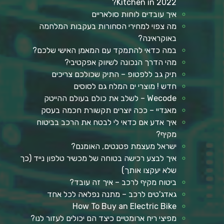
Kitchen in 2022?
איך עובדים לוחות סולאריים
מה צפוי למחירי הסחורות בעקבות המלחמה
באוקראינה?
במה כדאי להתמקד עם המאמן האישי שלכם?
מהי הדרך הנכונה לשיווק אפקטיבי?
תיק גב ללפטופ – התיק שכולכם צריכים
חדש ! מוצרי ים המלח גם לסוסים
Wecode – לשלב את כולם בעולם ההייטק
מאנדיי – ככה יוצרים תקשורת חכמה בעסק
איך אדע אם כדאי לי לבטח את הרכב בביטוח
מקיף?
ישראל מעצמת פטנטים, האומנם?
איך לבצע רכישה בטוחה של מכשיר טלפון נייד (כך
שלא יעקצו אותך)
ביטוח מקיף לרכב – איך זה עובד?
גאדג'טים לרכב – מתנה נפלאה לכל אחד
How To Buy an Electric Bike
מפיצי ריח ארומטיים כיצד הם יכולים לעזור לנו?