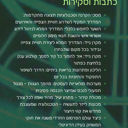
כתבות וסקירות
מסכי הקרנה וטכנולוגיות תצוגה מתקדמות:
המדריך המקיף לשדרוג חוויית הצפייה והאירועים
השער לחופש כלכלי: המדריך המלא לניהול דירוג
אשראי אישי והשגת תנאי מימון חלומיים
מקרן נייד: המדריך המלא ליצירת חוויית צפייה
ובידור בכל מקום שתבחרו
מקרן נייד: איך להפוך כל קיר למסך קולנוע ענק
בלחיצת כפתור
הליכון ופתרונות בריאות ביתיים: הדרך לשיפור
התפקוד והחיוניות בכל יום
מערכות סולאריות לעסקים: מהפך הגגות – מנטל
תפעולי לנכס שמייצר הכנסה פסיבית
מכולת קירור – פתרון יעיל, מהיר ואמין לכל צורך
מכונות לייזר לתעשיה – הטכנולוגיה שמעצבת
מחדש את קווי הייצור
כיצד עולם הפרסום החרדי משנה את חוקי
המשחק בעידן הדיגיטלי