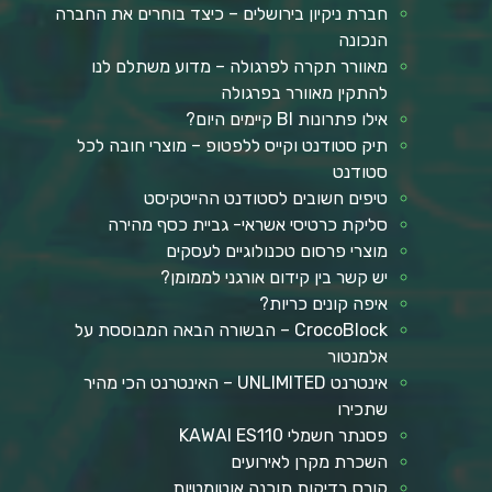
חברת ניקיון בירושלים – כיצד בוחרים את החברה
הנכונה
מאוורר תקרה לפרגולה – מדוע משתלם לנו
להתקין מאוורר בפרגולה
אילו פתרונות BI קיימים היום?
תיק סטודנט וקייס ללפטופ – מוצרי חובה לכל
סטודנט
טיפים חשובים לסטודנט ההייטקיסט
סליקת כרטיסי אשראי- גביית כסף מהירה
מוצרי פרסום טכנולוגיים לעסקים
יש קשר בין קידום אורגני לממומן?
איפה קונים כריות?
CrocoBlock – הבשורה הבאה המבוססת על
אלמנטור
אינטרנט UNLIMITED – האינטרנט הכי מהיר
שתכירו
פסנתר חשמלי KAWAI ES110
השכרת מקרן לאירועים
קורס בדיקות תוכנה אוטומטיות