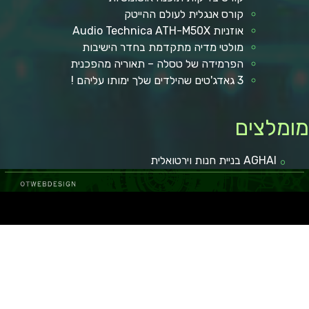
קורס אנגלית לעולם ההייטק
אוזניות Audio Technica ATH-M50X
מולטי מדיה מתקדמת בחדר הישיבות
הפרמידה של טסלה – תאוריה מהפכנית
3 גאדג'טים שהילדים שלך ימותו עליהם !
ומלצים
AGHAI בניית חנות וירטואלית
 באר שבע
קופונים ומבצעים
מגזין רכב
איכות חיים
מאמרים איכותיים
בישול ואוכל
הפועל באר שבע
כתבות איכות
לרכב חדש
טכנולוגיה וקידמה
גני אירועים בשפלה
רכב מפרט
מאמרים ישראל
איסוזו דימקס
מזגן VRF
רכב מסחרי
חדשות
איכות הסביבה
במבצע
רגאיי
ום
מימון רכב
עצה לחיים
רגאיי
מימון רכב
נופש
גן אירועים
מימון רכב