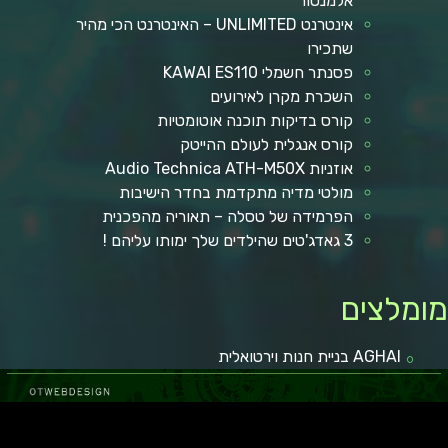
אלמנטור
אינטרנט UNLIMITED – האינטרנט הכי מהיר
שתכירו
פסנתר חשמלי KAWAI ES110
השכרת מקרן לאירועים
קורס בדיקות תוכנה אוטומטיות
קורס אנגלית לעולם ההייטק
אוזניות Audio Technica ATH-M50X
מולטי מדיה מתקדמת בחדר הישיבות
הפרמידה של טסלה – תאוריה מהפכנית
3 גאדג'טים שהילדים שלך ימותו עליהם !
ומלצים
AGHAI בניית חנות וירטואלית
ל באר שבע
קופונים ומבצעים
מגזין רכב
איכות חיים
מאמרים איכותיים
בישול ואוכל
הפועל באר שבע
כתבות איכות
לרכב חדש
טכנולוגיה וקידמה
גני אירועים בשפלה
רכב מפרט
מאמרים ישראל
איסוזו דימקס
מזגן VRF
רכב מסחרי
חדשות
איכות הסביבה
במבצע
רגאיי
יום
מימון רכב
עצה לחיים
רגאיי
מימון רכב
נופש
גן אירועים
מימון רכב