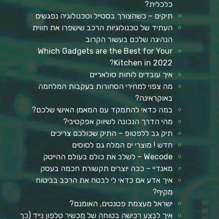
כלכלית?
תיקים – כשהצורך בסטייל וטכנולוגיה נפגשים
העתיד של טכנולוגיות הרכב שישפרו את חווית
הנהיגה שלכם בעשור הקרוב
Which Gadgets are the Best for Your
Kitchen in 2022?
איך עובדים לוחות סולאריים
מה צפוי למחירי הסחורות בעקבות המלחמה
באוקראינה?
במה כדאי להתמקד עם המאמן האישי שלכם?
מהי הדרך הנכונה לשיווק אפקטיבי?
תיק גב ללפטופ – התיק שכולכם צריכים
חדש ! מוצרי ים המלח גם לסוסים
Wecode – לשלב את כולם בעולם ההייטק
מאנדיי – ככה יוצרים תקשורת חכמה בעסק
איך אדע אם כדאי לי לבטח את הרכב בביטוח
מקיף?
ישראל מעצמת פטנטים, האומנם?
איך לבצע רכישה בטוחה של מכשיר טלפון נייד (כך