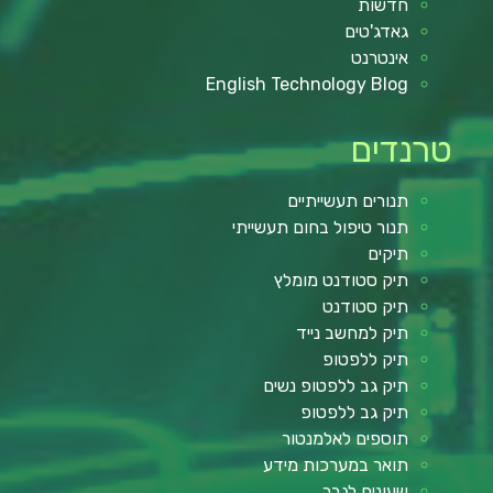
חדשות
גאדג'טים
אינטרנט
English Technology Blog
טרנדים
תנורים תעשייתיים
תנור טיפול בחום תעשייתי
תיקים
תיק סטודנט מומלץ
תיק סטודנט
תיק למחשב נייד
תיק ללפטופ
תיק גב ללפטופ נשים
תיק גב ללפטופ
תוספים לאלמנטור
תואר במערכות מידע
שעונים לגבר