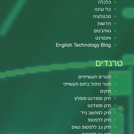
כלכלה
כלי נגינה
טכנולוגיה
חדשות
גאדג'טים
אינטרנט
English Technology Blog
טרנדים
תנורים תעשייתיים
תנור טיפול בחום תעשייתי
תיקים
תיק סטודנט מומלץ
תיק סטודנט
תיק למחשב נייד
תיק ללפטופ
תיק גב ללפטופ נשים