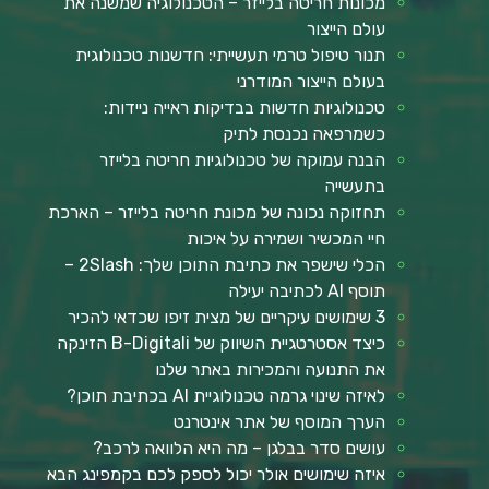
מכונות חריטה בלייזר – הטכנולוגיה שמשנה את
עולם הייצור
תנור טיפול טרמי תעשייתי: חדשנות טכנולוגית
בעולם הייצור המודרני
טכנולוגיות חדשות בבדיקות ראייה ניידות:
כשמרפאה נכנסת לתיק
הבנה עמוקה של טכנולוגיות חריטה בלייזר
בתעשייה
תחזוקה נכונה של מכונת חריטה בלייזר – הארכת
חיי המכשיר ושמירה על איכות
הכלי שישפר את כתיבת התוכן שלך: 2Slash –
תוסף AI לכתיבה יעילה
3 שימושים עיקריים של מצית זיפו שכדאי להכיר
כיצד אסטרטגיית השיווק של B-Digitali הזינקה
את התנועה והמכירות באתר שלנו
לאיזה שינוי גרמה טכנולוגיית AI בכתיבת תוכן?
הערך המוסף של אתר אינטרנט
עושים סדר בבלגן – מה היא הלוואה לרכב?
איזה שימושים אולר יכול לספק לכם בקמפינג הבא