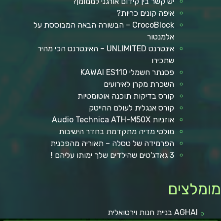
יש קשר בין קידום אורגני לממומן?
איפה קונים כריות?
CrocoBlock – הבשורה הבאה המבוססת על
אלמנטור
אינטרנט UNLIMITED – האינטרנט הכי מהיר
שתכירו
פסנתר חשמלי KAWAI ES110
השכרת מקרן לאירועים
קורס בדיקות תוכנה אוטומטיות
קורס אנגלית לעולם ההייטק
אוזניות Audio Technica ATH-M50X
מולטי מדיה מתקדמת בחדר הישיבות
הפרמידה של טסלה – תאוריה מהפכנית
3 גאדג'טים שהילדים שלך ימותו עליהם !
ומלצים
AGHAI בניית חנות וירטואלית