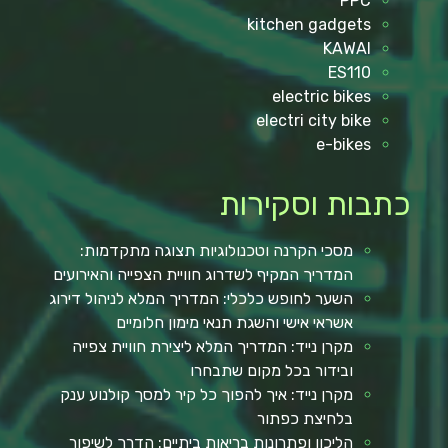
PPC
kitchen gadgets
KAWAI
ES110
electric bikes
electri city bike
e-bikes
כתבות וסקירות
מסכי הקרנה וטכנולוגיות תצוגה מתקדמות:
המדריך המקיף לשדרוג חוויית הצפייה והאירועים
השער לחופש כלכלי: המדריך המלא לניהול דירוג
אשראי אישי והשגת תנאי מימון חלומיים
מקרן נייד: המדריך המלא ליצירת חוויית צפייה
ובידור בכל מקום שתבחרו
מקרן נייד: איך להפוך כל קיר למסך קולנוע ענק
בלחיצת כפתור
הליכון ופתרונות בריאות ביתיים: הדרך לשיפור