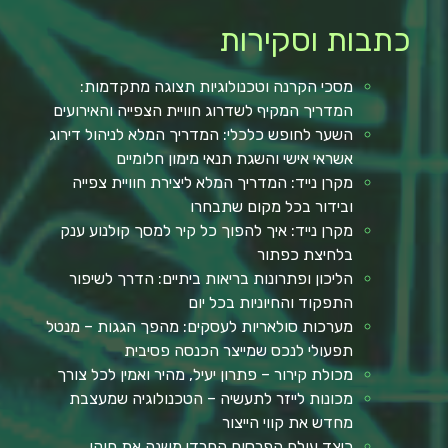
כתבות וסקירות
מסכי הקרנה וטכנולוגיות תצוגה מתקדמות:
המדריך המקיף לשדרוג חוויית הצפייה והאירועים
השער לחופש כלכלי: המדריך המלא לניהול דירוג
אשראי אישי והשגת תנאי מימון חלומיים
מקרן נייד: המדריך המלא ליצירת חוויית צפייה
ובידור בכל מקום שתבחרו
מקרן נייד: איך להפוך כל קיר למסך קולנוע ענק
בלחיצת כפתור
הליכון ופתרונות בריאות ביתיים: הדרך לשיפור
התפקוד והחיוניות בכל יום
מערכות סולאריות לעסקים: מהפך הגגות – מנטל
תפעולי לנכס שמייצר הכנסה פסיבית
מכולת קירור – פתרון יעיל, מהיר ואמין לכל צורך
מכונות לייזר לתעשיה – הטכנולוגיה שמעצבת
מחדש את קווי הייצור
כיצד עולם הפרסום החרדי משנה את חוקי