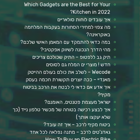
Which Gadgets are the Best for Your
Kitchen in 2022?
איך עובדים לוחות סולאריים
מה צפוי למחירי הסחורות בעקבות המלחמה
באוקראינה?
במה כדאי להתמקד עם המאמן האישי שלכם?
מהי הדרך הנכונה לשיווק אפקטיבי?
תיק גב ללפטופ – התיק שכולכם צריכים
חדש ! מוצרי ים המלח גם לסוסים
Wecode – לשלב את כולם בעולם ההייטק
מאנדיי – ככה יוצרים תקשורת חכמה בעסק
איך אדע אם כדאי לי לבטח את הרכב בביטוח
מקיף?
ישראל מעצמת פטנטים, האומנם?
איך לבצע רכישה בטוחה של מכשיר טלפון נייד (כך
שלא יעקצו אותך)
ביטוח מקיף לרכב – איך זה עובד?
גאדג'טים לרכב – מתנה נפלאה לכל אחד
How To Buy an Electric Bike