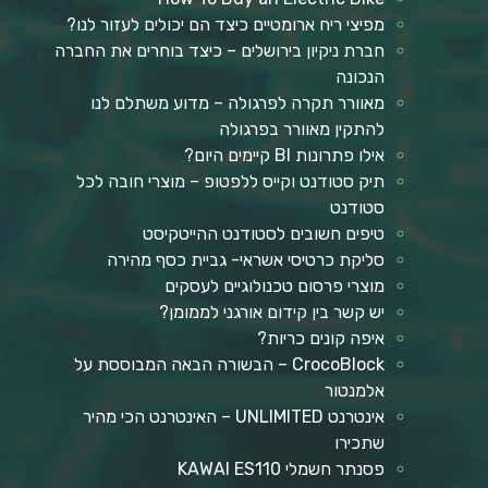
מפיצי ריח ארומטיים כיצד הם יכולים לעזור לנו?
חברת ניקיון בירושלים – כיצד בוחרים את החברה
הנכונה
מאוורר תקרה לפרגולה – מדוע משתלם לנו
להתקין מאוורר בפרגולה
אילו פתרונות BI קיימים היום?
תיק סטודנט וקייס ללפטופ – מוצרי חובה לכל
סטודנט
טיפים חשובים לסטודנט ההייטקיסט
סליקת כרטיסי אשראי- גביית כסף מהירה
מוצרי פרסום טכנולוגיים לעסקים
יש קשר בין קידום אורגני לממומן?
איפה קונים כריות?
CrocoBlock – הבשורה הבאה המבוססת על
אלמנטור
אינטרנט UNLIMITED – האינטרנט הכי מהיר
שתכירו
פסנתר חשמלי KAWAI ES110