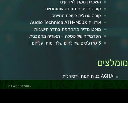
השכרת מקרן לאירועים
קורס בדיקות תוכנה אוטומטיות
קורס אנגלית לעולם ההייטק
אוזניות Audio Technica ATH-M50X
מולטי מדיה מתקדמת בחדר הישיבות
הפרמידה של טסלה – תאוריה מהפכנית
3 גאדג'טים שהילדים שלך ימותו עליהם !
ומלצים
AGHAI בניית חנות וירטואלית
 באר שבע
קופונים ומבצעים
מגזין רכב
איכות חיים
מאמרים איכותיים
בישול ואוכל
הפועל באר שבע
כתבות איכות
לרכב חדש
טכנולוגיה וקידמה
גני אירועים בשפלה
רכב מפרט
מאמרים ישראל
איסוזו דימקס
מזגן VRF
רכב מסחרי
חדשות
איכות הסביבה
במבצע
רגאיי
ום
מימון רכב
עצה לחיים
רגאיי
מימון רכב
נופש
גן אירועים
מימון רכב