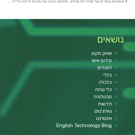
3 שימושים עיקריים של מצית זיפו שכדאי להכיר
תחזוקה נכונה של מכונת חריטה בלייזר – הארכת חיי המכשיר ושמירה על איכות
נושאים
שיווק מקוון
קידום אישי
לימודים
כללי
כלכלה
כלי נגינה
טכנולוגיה
חדשות
גאדג'טים
אינטרנט
English Technology Blog