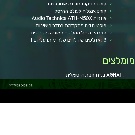
קורס בדיקות תוכנה אוטומטיות
קורס אנגלית לעולם ההייטק
אוזניות Audio Technica ATH-M50X
מולטי מדיה מתקדמת בחדר הישיבות
הפרמידה של טסלה – תאוריה מהפכנית
3 גאדג'טים שהילדים שלך ימותו עליהם !
ומלצים
AGHAI בניית חנות וירטואלית
ל באר שבע
קופונים ומבצעים
מגזין רכב
איכות חיים
מאמרים איכותיים
בישול ואוכל
הפועל באר שבע
כתבות איכות
לרכב חדש
טכנולוגיה וקידמה
גני אירועים בשפלה
רכב מפרט
מאמרים ישראל
איסוזו דימקס
מזגן VRF
רכב מסחרי
חדשות
איכות הסביבה
במבצע
רגאיי
יום
מימון רכב
עצה לחיים
רגאיי
מימון רכב
נופש
גן אירועים
מימון רכב