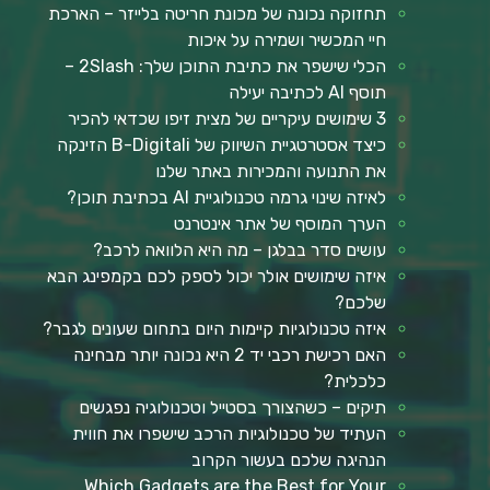
תחזוקה נכונה של מכונת חריטה בלייזר – הארכת
חיי המכשיר ושמירה על איכות
הכלי שישפר את כתיבת התוכן שלך: 2Slash –
תוסף AI לכתיבה יעילה
3 שימושים עיקריים של מצית זיפו שכדאי להכיר
כיצד אסטרטגיית השיווק של B-Digitali הזינקה
את התנועה והמכירות באתר שלנו
לאיזה שינוי גרמה טכנולוגיית AI בכתיבת תוכן?
הערך המוסף של אתר אינטרנט
עושים סדר בבלגן – מה היא הלוואה לרכב?
איזה שימושים אולר יכול לספק לכם בקמפינג הבא
שלכם?
איזה טכנולוגיות קיימות היום בתחום שעונים לגבר?
האם רכישת רכבי יד 2 היא נכונה יותר מבחינה
כלכלית?
תיקים – כשהצורך בסטייל וטכנולוגיה נפגשים
העתיד של טכנולוגיות הרכב שישפרו את חווית
הנהיגה שלכם בעשור הקרוב
Which Gadgets are the Best for Your