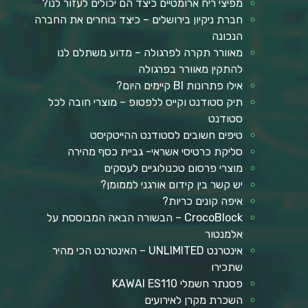
מפיצי ריח ארומטיים כיצד הם יכולים לעזור לנו?
חברת ניקיון בירושלים – כיצד בוחרים את החברה
הנכונה
מאוורר תקרה לפרגולה – מדוע משתלם לנו
להתקין מאוורר בפרגולה
אילו פתרונות BI קיימים היום?
תיק סטודנט וקייס ללפטופ – מוצרי חובה לכל
סטודנט
טיפים חשובים לסטודנט ההייטקיסט
סליקת כרטיסי אשראי- גביית כסף מהירה
מוצרי פרסום טכנולוגיים לעסקים
יש קשר בין קידום אורגני לממומן?
איפה קונים כריות?
CrocoBlock – הבשורה הבאה המבוססת על
אלמנטור
אינטרנט UNLIMITED – האינטרנט הכי מהיר
שתכירו
פסנתר חשמלי KAWAI ES110
השכרת מקרן לאירועים