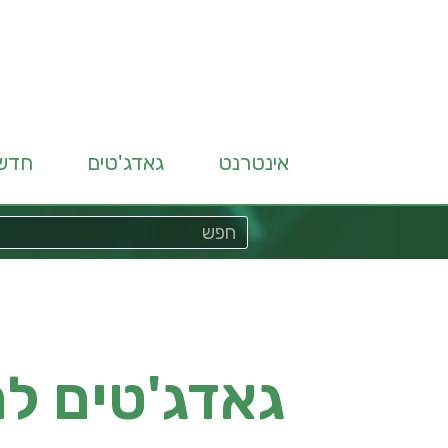
אינטרנט
גאדג'טים
חדש
גאדג'טים ל