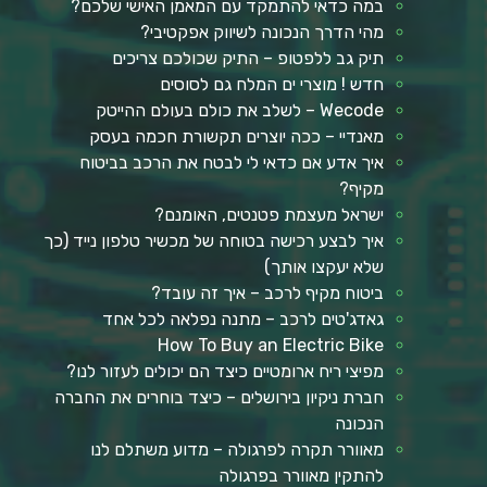
במה כדאי להתמקד עם המאמן האישי שלכם?
מהי הדרך הנכונה לשיווק אפקטיבי?
תיק גב ללפטופ – התיק שכולכם צריכים
חדש ! מוצרי ים המלח גם לסוסים
Wecode – לשלב את כולם בעולם ההייטק
מאנדיי – ככה יוצרים תקשורת חכמה בעסק
איך אדע אם כדאי לי לבטח את הרכב בביטוח
מקיף?
ישראל מעצמת פטנטים, האומנם?
איך לבצע רכישה בטוחה של מכשיר טלפון נייד (כך
שלא יעקצו אותך)
ביטוח מקיף לרכב – איך זה עובד?
גאדג'טים לרכב – מתנה נפלאה לכל אחד
How To Buy an Electric Bike
מפיצי ריח ארומטיים כיצד הם יכולים לעזור לנו?
חברת ניקיון בירושלים – כיצד בוחרים את החברה
הנכונה
מאוורר תקרה לפרגולה – מדוע משתלם לנו
להתקין מאוורר בפרגולה