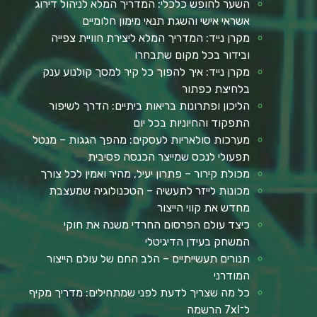
השער לחופש כלכלי: המדריך המלא לניהול דירוג
אשראי אישי והשגת תנאי מימון חלומיים
מקרן נייד: המדריך המלא ליצירת חוויית צפייה
ובידור בכל מקום שתבחרו
מקרן נייד: איך להפוך כל קיר למסך קולנוע ענק
בלחיצת כפתור
הליכון ופתרונות בריאות ביתיים: הדרך לשיפור
התפקוד והחיוניות בכל יום
מערכות סולאריות לעסקים: מהפך הגגות – מנטל
תפעולי לנכס שמייצר הכנסה פסיבית
מכולת קירור – פתרון יעיל, מהיר ואמין לכל צורך
מכונות לייזר לתעשיה – הטכנולוגיה שמעצבת
מחדש את קווי הייצור
כיצד עולם הפרסום החרדי משנה את חוקי
המשחק בעידן הדיגיטלי
תנורים תעשייתיים – הלב החם של עולם הייצור
המודרני
כל מה שצריך לדעת לפני שמתחילים: מדריך מקיף
ל־7xl הרשמה