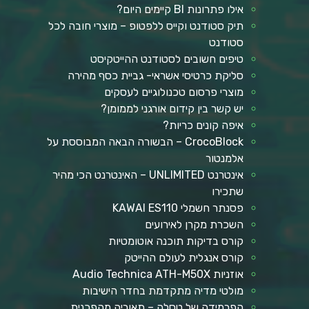
אילו פתרונות BI קיימים היום?
תיק סטודנט וקייס ללפטופ – מוצרי חובה לכל
סטודנט
טיפים חשובים לסטודנט ההייטקיסט
סליקת כרטיסי אשראי- גביית כסף מהירה
מוצרי פרסום טכנולוגיים לעסקים
יש קשר בין קידום אורגני לממומן?
איפה קונים כריות?
CrocoBlock – הבשורה הבאה המבוססת על
אלמנטור
אינטרנט UNLIMITED – האינטרנט הכי מהיר
שתכירו
פסנתר חשמלי KAWAI ES110
השכרת מקרן לאירועים
קורס בדיקות תוכנה אוטומטיות
קורס אנגלית לעולם ההייטק
אוזניות Audio Technica ATH-M50X
מולטי מדיה מתקדמת בחדר הישיבות
הפרמידה של טסלה – תאוריה מהפכנית