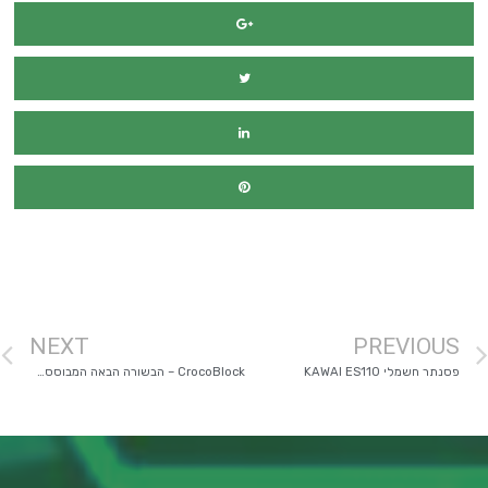
מימון רכב
NEXT
PREVIOUS
פסנתר חשמלי KAWAI ES110
CrocoBlock – הבשורה הבאה המבוססת על אלמנטור