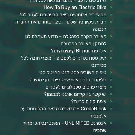
גאדג'טים לרכב – מתנה נפלאה לכל אחד
How To Buy an Electric Bike
מפיצי ריח ארומטיים כיצד הם יכולים לעזור לנו?
חברת ניקיון בירושלים – כיצד בוחרים את החברה
הנכונה
מאוורר תקרה לפרגולה – מדוע משתלם לנו
להתקין מאוורר בפרגולה
אילו פתרונות BI קיימים היום?
תיק סטודנט וקייס ללפטופ – מוצרי חובה לכל
סטודנט
טיפים חשובים לסטודנט ההייטקיסט
סליקת כרטיסי אשראי- גביית כסף מהירה
מוצרי פרסום טכנולוגיים לעסקים
יש קשר בין קידום אורגני לממומן?
איפה קונים כריות?
CrocoBlock – הבשורה הבאה המבוססת על
אלמנטור
אינטרנט UNLIMITED – האינטרנט הכי מהיר
שתכירו