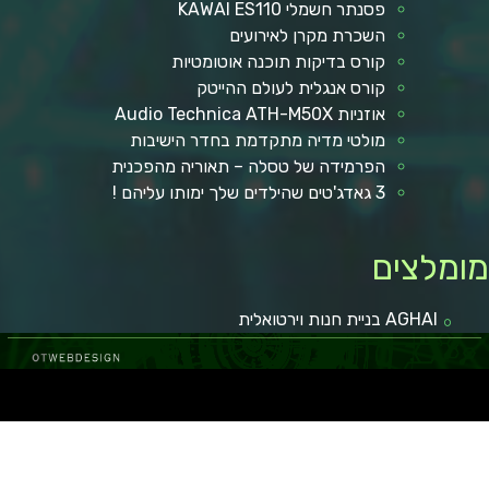
פסנתר חשמלי KAWAI ES110
השכרת מקרן לאירועים
קורס בדיקות תוכנה אוטומטיות
קורס אנגלית לעולם ההייטק
אוזניות Audio Technica ATH-M50X
מולטי מדיה מתקדמת בחדר הישיבות
הפרמידה של טסלה – תאוריה מהפכנית
3 גאדג'טים שהילדים שלך ימותו עליהם !
ומלצים
AGHAI בניית חנות וירטואלית
 באר שבע
קופונים ומבצעים
מגזין רכב
איכות חיים
מאמרים איכותיים
בישול ואוכל
הפועל באר שבע
כתבות איכות
לרכב חדש
טכנולוגיה וקידמה
גני אירועים בשפלה
רכב מפרט
מאמרים ישראל
איסוזו דימקס
מזגן VRF
רכב מסחרי
חדשות
איכות הסביבה
במבצע
רגאיי
ום
מימון רכב
עצה לחיים
רגאיי
מימון רכב
נופש
גן אירועים
מימון רכב