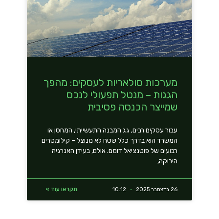
מערכות סולאריות לעסקים: מהפך
הגגות – מנטל תפעולי לנכס
שמייצר הכנסה פסיבית
עבור עסקים רבים, גג המבנה התעשייתי, המחסן או
המשרד הוא בדרך כלל שטח לא מנוצל – קילומטרים
רבועים של פוטנציאל דומם. אולם, בעידן האנרגיה
הירוקה,
תקראו עוד »
26 בדצמבר 2025
10:12