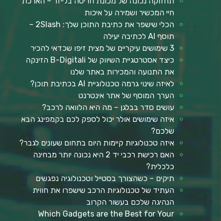
תחזוקה נכונה של מכונת חריטה בלייזר – הארכת
חיי המכשיר ושמירה על איכות
הכלי שישפר את כתיבת התוכן שלך: 2Slash –
תוסף AI לכתיבה יעילה
3 שימושים עיקריים של מצית זיפו שכדאי להכיר
כיצד אסטרטגיית השיווק של B-Digitali הזינקה
את התנועה והמכירות באתר שלנו
לאיזה שינוי גרמה טכנולוגיית AI בכתיבת תוכן?
הערך המוסף של אתר אינטרנט
עושים סדר בבלגן – מה היא הלוואה לרכב?
איזה שימושים אולר יכול לספק לכם בקמפינג הבא
שלכם?
איזה טכנולוגיות קיימות היום בתחום שעונים לגבר?
האם רכישת רכבי יד 2 היא נכונה יותר מבחינה
כלכלית?
תיקים – כשהצורך בסטייל וטכנולוגיה נפגשים
העתיד של טכנולוגיות הרכב שישפרו את חווית
הנהיגה שלכם בעשור הקרוב
Which Gadgets are the Best for Your