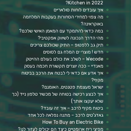
Kitchen in 2022?
איך עובדים לוחות סולאריים
מה צפוי למחירי הסחורות בעקבות המלחמה
באוקראינה?
במה כדאי להתמקד עם המאמן האישי שלכם?
מהי הדרך הנכונה לשיווק אפקטיבי?
תיק גב ללפטופ – התיק שכולכם צריכים
חדש ! מוצרי ים המלח גם לסוסים
Wecode – לשלב את כולם בעולם ההייטק
מאנדיי – ככה יוצרים תקשורת חכמה בעסק
איך אדע אם כדאי לי לבטח את הרכב בביטוח
מקיף?
ישראל מעצמת פטנטים, האומנם?
איך לבצע רכישה בטוחה של מכשיר טלפון נייד (כך
שלא יעקצו אותך)
ביטוח מקיף לרכב – איך זה עובד?
גאדג'טים לרכב – מתנה נפלאה לכל אחד
How To Buy an Electric Bike
מפיצי ריח ארומטיים כיצד הם יכולים לעזור לנו?