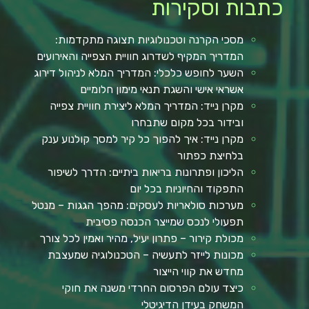
כתבות וסקירות
מסכי הקרנה וטכנולוגיות תצוגה מתקדמות:
המדריך המקיף לשדרוג חוויית הצפייה והאירועים
השער לחופש כלכלי: המדריך המלא לניהול דירוג
אשראי אישי והשגת תנאי מימון חלומיים
מקרן נייד: המדריך המלא ליצירת חוויית צפייה
ובידור בכל מקום שתבחרו
מקרן נייד: איך להפוך כל קיר למסך קולנוע ענק
בלחיצת כפתור
הליכון ופתרונות בריאות ביתיים: הדרך לשיפור
התפקוד והחיוניות בכל יום
מערכות סולאריות לעסקים: מהפך הגגות – מנטל
תפעולי לנכס שמייצר הכנסה פסיבית
מכולת קירור – פתרון יעיל, מהיר ואמין לכל צורך
מכונות לייזר לתעשיה – הטכנולוגיה שמעצבת
מחדש את קווי הייצור
כיצד עולם הפרסום החרדי משנה את חוקי
המשחק בעידן הדיגיטלי