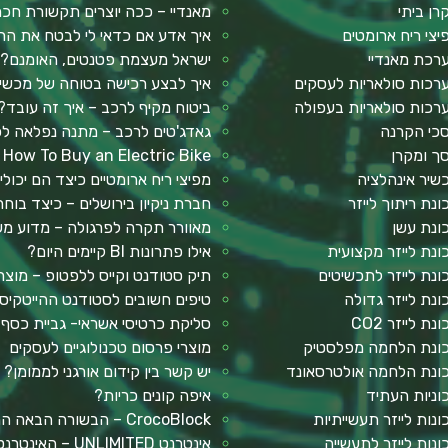
רן ביתי
מאנדיי – ככה יוצרים תקשורת ח
יצי ריח ארומטים
איך אדע אם כדאי לי לבטח את הר
רכת מאנדיי
ישראל מעצמת פטנטים, האומנם?
רכות סולאריות לעסקים
איך לבצע רכישה בטוחה של מכשיר 
רכות סולאריות בעפולה
ביטוח מקיף לרכב – איך זה עובד?
כי הקרנה
גאדג'טים לרכב – מתנה נפלאה ל
ך ומקרן
How To Buy an Electric Bike
שיר אינהלציה
מפיצי ריח ארומטיים כיצד הם יכולי
ונת ריתוך לייזר
חברת ניקיון בירושלים – כיצד בו
ונת עשן
מאוורר תקרה לפרגולה – מדוע מש
ונת לייזר מקצועית
אילו פתרונות BI קיימים היום?
ונת לייזר לתכשיטים
תיק סטודנט וקייס ללפטופ – מוצר
ונת לייזר גדולה
טיפים חשובים לסטודנט ההייטקיס
נת לייזר CO2
סליקת כרטיסי אשראי- גביית כסף
ונת הלחמה מפלסטיק
מוצרי פרסום טכנולוגיים לעסקים
ונת הלחמה אולטרסאונד
יש קשר בין קידום אורגני לממומן?
וניות העתיד
איפה קונים כריות?
ונות לייזר תעשייתיות
CrocoBlock – הבשורה הבאה המבוססת על אלמנטור
ונות לייזר לתעשייה
אינטרנט UNLIMITED – האינטרנט הכי מהיר שתכירו