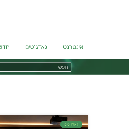
אינטרנט
גאדג'טים
חדש
גאדג'טים