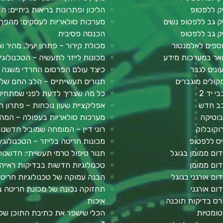
ק ללפטופ
הליכון ופתרונות בריאות ביתיים: ה
ק גב ללפטופ נשים
מערכות סולאריות לעסקים: מהפך 
ק גב ללפטופ
הכנסה פסיבית
ספים לאלמנטור
מכולת קירור – פתרון יעיל, מהיר וא
אר במערכות מידע
מכונות לייזר לתעשיה – הטכנולוג
ונים לגבר
כיצד עולם הפרסום החרדי משנה א
קולים מוגברים
תנורים תעשייתיים – הלב החם של ע
י יד 2
כל מה שצריך לדעת לפני שמתחילים: מדר
ב חדש
אפליקציית שעון נוכחות – פתרון חכ
בוטיקה
מערכות סולאריות בעפולה – המה
וקובלוק
רוני דיין – המומחה שמוביל חדשנ
יס ללפטופ
מכונות חריטה בלייזר – הטכנולוגי
דום ממומן בגוגל
תנור טיפול טרמי תעשייתי: חדשנות
דום ממומן
טכנולוגיות חדשות בבדיקות ראייה
דום אורגני בגוגל
הבנה עמוקה של טכנולוגיות חריטה
דום אורגני
תחזוקה נכונה של מכונת חריטה בל
רס בדיקות תוכנה
איכות
טומטיות
הכלי שישפר את כתיבת התוכן שלך: 2Slash – תוסף AI לכתיבה 