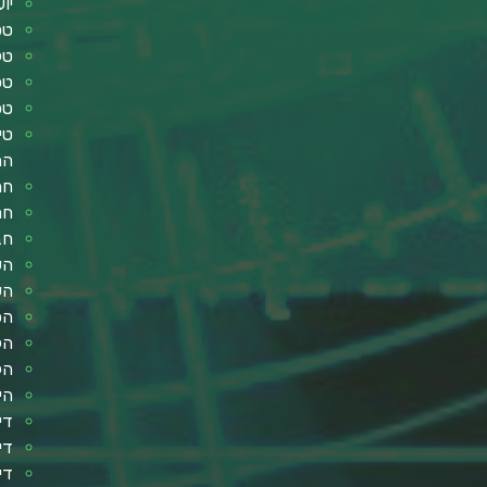
יו
טס
טלוו
טכ
טכ
טי
הה
חר
חר
חב
הש
הש
הפ
הל
הל
הי
די
די
די