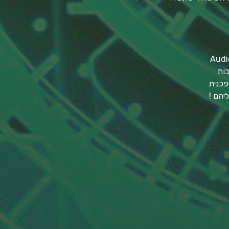
בות
פכנית