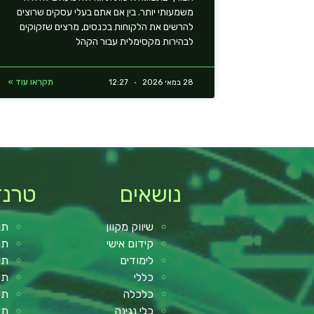
משמעותי יותר. בין אם אתם בעלי עסקים שרוצים
להרשים את הלקוחות בכנסים, מרצים שזקוקים
לבהירות מקסימלית עבור הקהל
תקראו עוד »
28 במאי 2026
12:27
נושאים
טרנד
שיווק מקוון
תנ
קידום אישי
תנ
לימודים
תי
כללי
תי
כלכלה
תי
כלי נגינה
תי