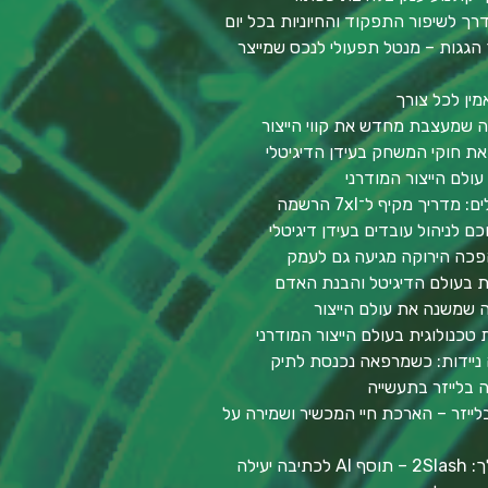
דרך לשיפור התפקוד והחיוניות בכל יום
הגגות – מנטל תפעולי לנכס שמייצר
מין לכל צורך
יה שמעצבת מחדש את קווי הייצור
ת חוקי המשחק בעידן הדיגיטלי
ולם הייצור המודרני
יך מקיף ל־7xl הרשמה
ם לניהול עובדים בעידן דיגיטלי
פכה הירוקה מגיעה גם לעמק
ות בעולם הדיגיטל והבנת האדם
ה שמשנה את עולם הייצור
 טכנולוגית בעולם הייצור המודרני
 ניידות: כשמרפאה נכנסת לתיק
 בלייזר בתעשייה
ייזר – הארכת חיי המכשיר ושמירה על
יעילה