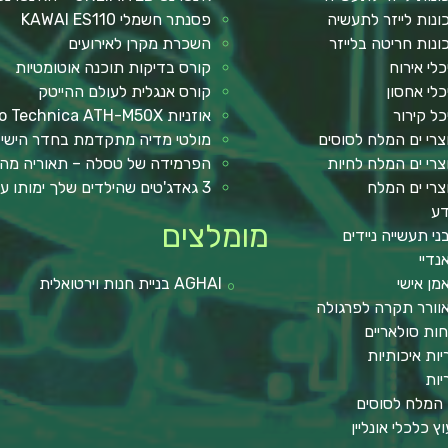
ונות לייזר לתעשיה
פסנתר חשמלי KAWAI ES110
ונות חריטה בלייזר
השכרת מקרן לאירועים
כלי אירוח
קורס בדיקות תוכנה אוטומטיות
כלי אחסון
קורס אנגלית לעולם ההייטק
כל קירור
אוזניות Audio Technica ATH-M50X
צרי ים המלח לסוסים
מולטי מדיה מתקדמת בחדר הישי
צרי ים המלח לחיות
הפרמידה של טסלה – תאוריה מה
צרי ים המלח
3 גאדג'טים שהילדים שלך ימותו עליהם !
ע
מומלצים
ני תעשייה ניידים
נדיי
מן אישי
AGHAI בניית חנות וירטואלית
וורר תקרה לפרגולה
חות סולאריים
יות איכותיות
יות
 המלח לסוסים
וץ כלכלי אונליין