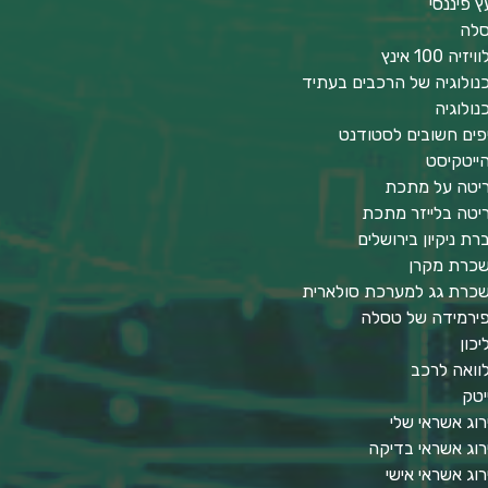
עץ פיננסי
לה
יזיה 100 אינץ
נולוגיה של הרכבים בעתיד
נולוגיה
פים חשובים לסטודנט
ייטקיסט
יטה על מתכת
יטה בלייזר מתכת
רת ניקיון בירושלים
כרת מקרן
כרת גג למערכת סולארית
ירמידה של טסלה
יכון
וואה לרכב
יטק
רוג אשראי שלי
רוג אשראי בדיקה
רוג אשראי אישי