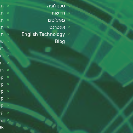
טכנולוגיה
תי
חדשות
תי
גאדג'טים
תי
אינטרנט
תו
English Technology
תו
Blog
שע
רמ
רכב
רכ
רו
קר
קי
קי
קי
קי
קי
קו
או