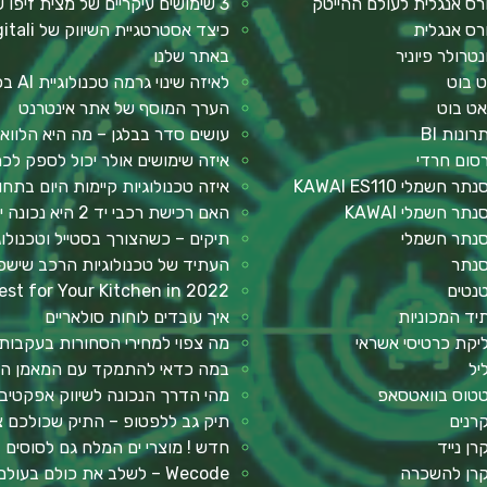
רס אנגלית לעולם ההייטק
3 שימושים עיקריים של מצית זיפו שכדאי להכיר
רס אנגלית
נטרולר פיוניר
באתר שלנו
ט בוט
לאיזה שינוי גרמה טכנולוגיית AI בכתיבת תוכן?
אט בוט
הערך המוסף של אתר אינטרנט
רונות BI
עושים סדר בבלגן – מה היא הלווא
סום חרדי
איזה שימושים אולר יכול לספק ל
תר חשמלי KAWAI ES110
איזה טכנולוגיות קיימות היום בתח
תר חשמלי KAWAI
האם רכישת רכבי יד 2 היא נכונה יותר מבחינה כלכלית?
נתר חשמלי
תיקים – כשהצורך בסטייל וטכנולו
נתר
העתיד של טכנולוגיות הרכב שישפ
נטים
st for Your Kitchen in 2022?
יד המכוניות
איך עובדים לוחות סולאריים
יקת כרטיסי אשראי
מה צפוי למחירי הסחורות בעקבו
יל
במה כדאי להתמקד עם המאמן הא
טוס בוואטסאפ
מהי הדרך הנכונה לשיווק אפקטיבי
רנים
תיק גב ללפטופ – התיק שכולכם צ
רן נייד
חדש ! מוצרי ים המלח גם לסוסים
רן להשכרה
Wecode – לשלב את כולם בעולם ההייטק