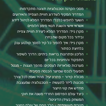
מסכי הקרנה וטכנולוגיות תצוגה מתקדמות:
המדריך המקיף לשדרוג חוויית הצפייה והאירועים
השער לחופש כלכלי: המדריך המלא לניהול דירוג
אשראי אישי והשגת תנאי מימון חלומיים
מקרן נייד: המדריך המלא ליצירת חוויית צפייה
ובידור בכל מקום שתבחרו
מקרן נייד: איך להפוך כל קיר למסך קולנוע ענק
בלחיצת כפתור
הליכון ופתרונות בריאות ביתיים: הדרך לשיפור
התפקוד והחיוניות בכל יום
מערכות סולאריות לעסקים: מהפך הגגות – מנטל
תפעולי לנכס שמייצר הכנסה פסיבית
מכולת קירור – פתרון יעיל, מהיר ואמין לכל צורך
מכונות לייזר לתעשיה – הטכנולוגיה שמעצבת
מחדש את קווי הייצור
כיצד עולם הפרסום החרדי משנה את חוקי
המשחק בעידן הדיגיטלי
תנורים תעשייתיים – הלב החם של עולם הייצור