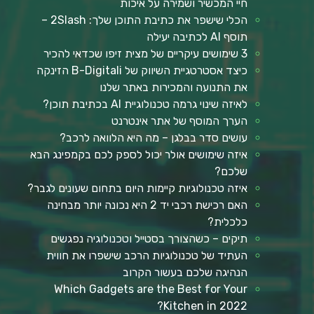
חיי המכשיר ושמירה על איכות
הכלי שישפר את כתיבת התוכן שלך: 2Slash –
תוסף AI לכתיבה יעילה
3 שימושים עיקריים של מצית זיפו שכדאי להכיר
כיצד אסטרטגיית השיווק של B-Digitali הזינקה
את התנועה והמכירות באתר שלנו
לאיזה שינוי גרמה טכנולוגיית AI בכתיבת תוכן?
הערך המוסף של אתר אינטרנט
עושים סדר בבלגן – מה היא הלוואה לרכב?
איזה שימושים אולר יכול לספק לכם בקמפינג הבא
שלכם?
איזה טכנולוגיות קיימות היום בתחום שעונים לגבר?
האם רכישת רכבי יד 2 היא נכונה יותר מבחינה
כלכלית?
תיקים – כשהצורך בסטייל וטכנולוגיה נפגשים
העתיד של טכנולוגיות הרכב שישפרו את חווית
הנהיגה שלכם בעשור הקרוב
Which Gadgets are the Best for Your
Kitchen in 2022?