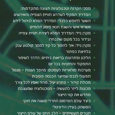
מסכי הקרנה וטכנולוגיות תצוגה מתקדמות:
המדריך המקיף לשדרוג חוויית הצפייה והאירועים
השער לחופש כלכלי: המדריך המלא לניהול דירוג
אשראי אישי והשגת תנאי מימון חלומיים
מקרן נייד: המדריך המלא ליצירת חוויית צפייה
ובידור בכל מקום שתבחרו
מקרן נייד: איך להפוך כל קיר למסך קולנוע ענק
בלחיצת כפתור
הליכון ופתרונות בריאות ביתיים: הדרך לשיפור
התפקוד והחיוניות בכל יום
מערכות סולאריות לעסקים: מהפך הגגות – מנטל
תפעולי לנכס שמייצר הכנסה פסיבית
מכולת קירור – פתרון יעיל, מהיר ואמין לכל צורך
מכונות לייזר לתעשיה – הטכנולוגיה שמעצבת
מחדש את קווי הייצור
כיצד עולם הפרסום החרדי משנה את חוקי
המשחק בעידן הדיגיטלי
תנורים תעשייתיים – הלב החם של עולם הייצור