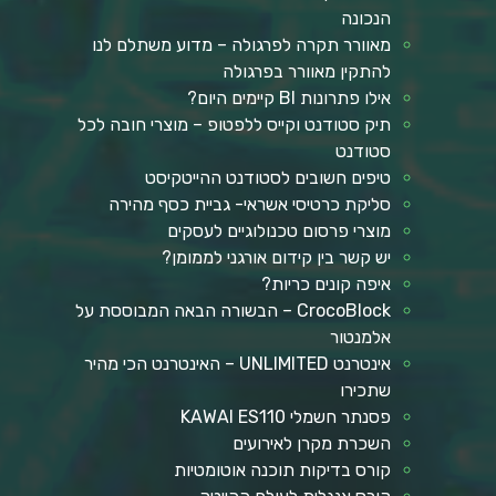
הנכונה
מאוורר תקרה לפרגולה – מדוע משתלם לנו
להתקין מאוורר בפרגולה
אילו פתרונות BI קיימים היום?
תיק סטודנט וקייס ללפטופ – מוצרי חובה לכל
סטודנט
טיפים חשובים לסטודנט ההייטקיסט
סליקת כרטיסי אשראי- גביית כסף מהירה
מוצרי פרסום טכנולוגיים לעסקים
יש קשר בין קידום אורגני לממומן?
איפה קונים כריות?
CrocoBlock – הבשורה הבאה המבוססת על
אלמנטור
אינטרנט UNLIMITED – האינטרנט הכי מהיר
שתכירו
פסנתר חשמלי KAWAI ES110
השכרת מקרן לאירועים
קורס בדיקות תוכנה אוטומטיות