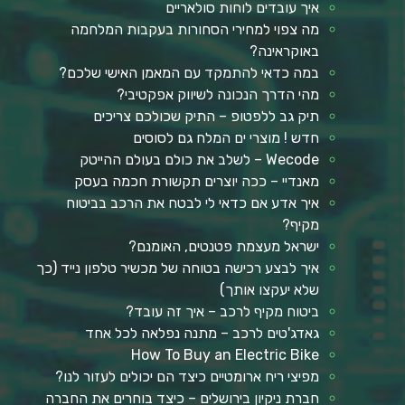
איך עובדים לוחות סולאריים
מה צפוי למחירי הסחורות בעקבות המלחמה
באוקראינה?
במה כדאי להתמקד עם המאמן האישי שלכם?
מהי הדרך הנכונה לשיווק אפקטיבי?
תיק גב ללפטופ – התיק שכולכם צריכים
חדש ! מוצרי ים המלח גם לסוסים
Wecode – לשלב את כולם בעולם ההייטק
מאנדיי – ככה יוצרים תקשורת חכמה בעסק
איך אדע אם כדאי לי לבטח את הרכב בביטוח
מקיף?
ישראל מעצמת פטנטים, האומנם?
איך לבצע רכישה בטוחה של מכשיר טלפון נייד (כך
שלא יעקצו אותך)
ביטוח מקיף לרכב – איך זה עובד?
גאדג'טים לרכב – מתנה נפלאה לכל אחד
How To Buy an Electric Bike
מפיצי ריח ארומטיים כיצד הם יכולים לעזור לנו?
חברת ניקיון בירושלים – כיצד בוחרים את החברה