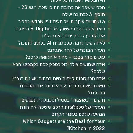
חיי המכשיר ושמירה על איכות
הכלי שישפר את כתיבת התוכן שלך: 2Slash –
תוסף AI לכתיבה יעילה
3 שימושים עיקריים של מצית זיפו שכדאי להכיר
כיצד אסטרטגיית השיווק של B-Digitali הזינקה
את התנועה והמכירות באתר שלנו
לאיזה שינוי גרמה טכנולוגיית AI בכתיבת תוכן?
הערך המוסף של אתר אינטרנט
עושים סדר בבלגן – מה היא הלוואה לרכב?
איזה שימושים אולר יכול לספק לכם בקמפינג הבא
שלכם?
איזה טכנולוגיות קיימות היום בתחום שעונים לגבר?
האם רכישת רכבי יד 2 היא נכונה יותר מבחינה
כלכלית?
תיקים – כשהצורך בסטייל וטכנולוגיה נפגשים
העתיד של טכנולוגיות הרכב שישפרו את חווית
הנהיגה שלכם בעשור הקרוב
Which Gadgets are the Best for Your
Kitchen in 2022?