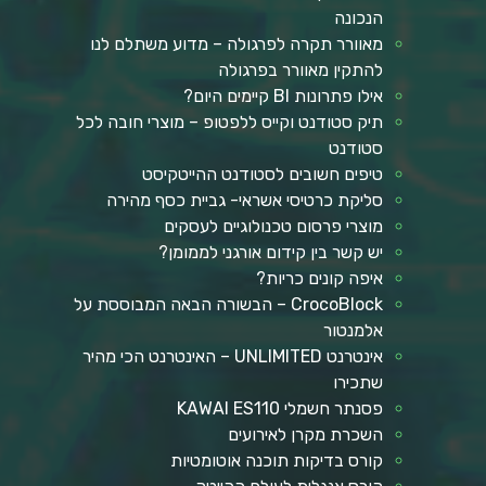
הנכונה
מאוורר תקרה לפרגולה – מדוע משתלם לנו
להתקין מאוורר בפרגולה
אילו פתרונות BI קיימים היום?
תיק סטודנט וקייס ללפטופ – מוצרי חובה לכל
סטודנט
טיפים חשובים לסטודנט ההייטקיסט
סליקת כרטיסי אשראי- גביית כסף מהירה
מוצרי פרסום טכנולוגיים לעסקים
יש קשר בין קידום אורגני לממומן?
איפה קונים כריות?
CrocoBlock – הבשורה הבאה המבוססת על
אלמנטור
אינטרנט UNLIMITED – האינטרנט הכי מהיר
שתכירו
פסנתר חשמלי KAWAI ES110
השכרת מקרן לאירועים
קורס בדיקות תוכנה אוטומטיות