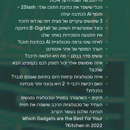
חיי המכשיר ושמירה על איכות
הכלי שישפר את כתיבת התוכן שלך: 2Slash –
תוסף AI לכתיבה יעילה
3 שימושים עיקריים של מצית זיפו שכדאי להכיר
כיצד אסטרטגיית השיווק של B-Digitali הזינקה
את התנועה והמכירות באתר שלנו
לאיזה שינוי גרמה טכנולוגיית AI בכתיבת תוכן?
הערך המוסף של אתר אינטרנט
עושים סדר בבלגן – מה היא הלוואה לרכב?
איזה שימושים אולר יכול לספק לכם בקמפינג הבא
שלכם?
איזה טכנולוגיות קיימות היום בתחום שעונים לגבר?
האם רכישת רכבי יד 2 היא נכונה יותר מבחינה
כלכלית?
תיקים – כשהצורך בסטייל וטכנולוגיה נפגשים
העתיד של טכנולוגיות הרכב שישפרו את חווית
הנהיגה שלכם בעשור הקרוב
Which Gadgets are the Best for Your
Kitchen in 2022?