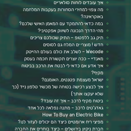
איך עובדים לוחות סולאריים
מה צפוי למחירי הסחורות בעקבות המלחמה
באוקראינה?
במה כדאי להתמקד עם המאמן האישי שלכם?
מהי הדרך הנכונה לשיווק אפקטיבי?
תיק גב ללפטופ – התיק שכולכם צריכים
חדש ! מוצרי ים המלח גם לסוסים
Wecode – לשלב את כולם בעולם ההייטק
מאנדיי – ככה יוצרים תקשורת חכמה בעסק
איך אדע אם כדאי לי לבטח את הרכב בביטוח
מקיף?
ישראל מעצמת פטנטים, האומנם?
איך לבצע רכישה בטוחה של מכשיר טלפון נייד (כך
שלא יעקצו אותך)
ביטוח מקיף לרכב – איך זה עובד?
גאדג'טים לרכב – מתנה נפלאה לכל אחד
How To Buy an Electric Bike
מפיצי ריח ארומטיים כיצד הם יכולים לעזור לנו?
חברת ניקיון בירושלים – כיצד בוחרים את החברה