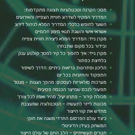
מסכי הקרנה וטכנולוגיות תצוגה מתקדמות:
המדריך המקיף לשדרוג חוויית הצפייה והאירועים
השער לחופש כלכלי: המדריך המלא לניהול דירוג
אשראי אישי והשגת תנאי מימון חלומיים
מקרן נייד: המדריך המלא ליצירת חוויית צפייה
ובידור בכל מקום שתבחרו
מקרן נייד: איך להפוך כל קיר למסך קולנוע ענק
בלחיצת כפתור
הליכון ופתרונות בריאות ביתיים: הדרך לשיפור
התפקוד והחיוניות בכל יום
מערכות סולאריות לעסקים: מהפך הגגות – מנטל
תפעולי לנכס שמייצר הכנסה פסיבית
מכולת קירור – פתרון יעיל, מהיר ואמין לכל צורך
מכונות לייזר לתעשיה – הטכנולוגיה שמעצבת
מחדש את קווי הייצור
כיצד עולם הפרסום החרדי משנה את חוקי
המשחק בעידן הדיגיטלי
תנורים תעשייתיים – הלב החם של עולם הייצור