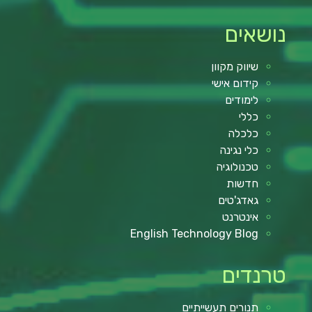
נושאים
שיווק מקוון
קידום אישי
לימודים
כללי
כלכלה
כלי נגינה
טכנולוגיה
חדשות
גאדג'טים
אינטרנט
English Technology Blog
טרנדים
תנורים תעשייתיים