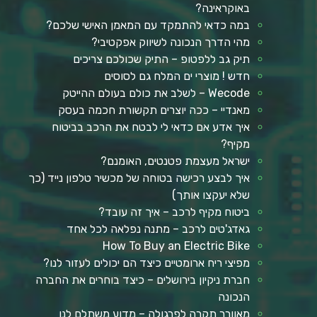
באוקראינה?
במה כדאי להתמקד עם המאמן האישי שלכם?
מהי הדרך הנכונה לשיווק אפקטיבי?
תיק גב ללפטופ – התיק שכולכם צריכים
חדש ! מוצרי ים המלח גם לסוסים
Wecode – לשלב את כולם בעולם ההייטק
מאנדיי – ככה יוצרים תקשורת חכמה בעסק
איך אדע אם כדאי לי לבטח את הרכב בביטוח
מקיף?
ישראל מעצמת פטנטים, האומנם?
איך לבצע רכישה בטוחה של מכשיר טלפון נייד (כך
שלא יעקצו אותך)
ביטוח מקיף לרכב – איך זה עובד?
גאדג'טים לרכב – מתנה נפלאה לכל אחד
How To Buy an Electric Bike
מפיצי ריח ארומטיים כיצד הם יכולים לעזור לנו?
חברת ניקיון בירושלים – כיצד בוחרים את החברה
הנכונה
מאוורר תקרה לפרגולה – מדוע משתלם לנו