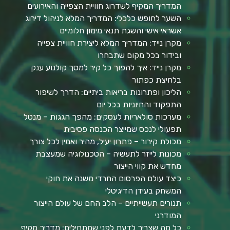
המדריך המקיף לשדרוג חוויית הצפייה והאירועים
השער לחופש כלכלי: המדריך המלא לניהול דירוג
אשראי אישי והשגת תנאי מימון חלומיים
מקרן נייד: המדריך המלא ליצירת חוויית צפייה
ובידור בכל מקום שתבחרו
מקרן נייד: איך להפוך כל קיר למסך קולנוע ענק
בלחיצת כפתור
הליכון ופתרונות בריאות ביתיים: הדרך לשיפור
התפקוד והחיוניות בכל יום
מערכות סולאריות לעסקים: מהפך הגגות – מנטל
תפעולי לנכס שמייצר הכנסה פסיבית
מכולת קירור – פתרון יעיל, מהיר ואמין לכל צורך
מכונות לייזר לתעשיה – הטכנולוגיה שמעצבת
מחדש את קווי הייצור
כיצד עולם הפרסום החרדי משנה את חוקי
המשחק בעידן הדיגיטלי
תנורים תעשייתיים – הלב החם של עולם הייצור
המודרני
כל מה שצריך לדעת לפני שמתחילים: מדריך מקיף