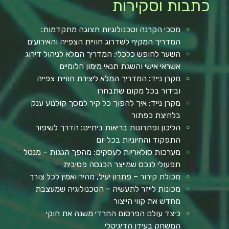
כתבות וסקירות
מסכי הקרנה וטכנולוגיות תצוגה מתקדמות:
המדריך המקיף לשדרוג חוויית הצפייה והאירועים
השער לחופש כלכלי: המדריך המלא לניהול דירוג
אשראי אישי והשגת תנאי מימון חלומיים
מקרן נייד: המדריך המלא ליצירת חוויית צפייה
ובידור בכל מקום שתבחרו
מקרן נייד: איך להפוך כל קיר למסך קולנוע ענק
בלחיצת כפתור
הליכון ופתרונות בריאות ביתיים: הדרך לשיפור
התפקוד והחיוניות בכל יום
מערכות סולאריות לעסקים: מהפך הגגות – מנטל
תפעולי לנכס שמייצר הכנסה פסיבית
מכולת קירור – פתרון יעיל, מהיר ואמין לכל צורך
מכונות לייזר לתעשיה – הטכנולוגיה שמעצבת
מחדש את קווי הייצור
כיצד עולם הפרסום החרדי משנה את חוקי
המשחק בעידן הדיגיטלי