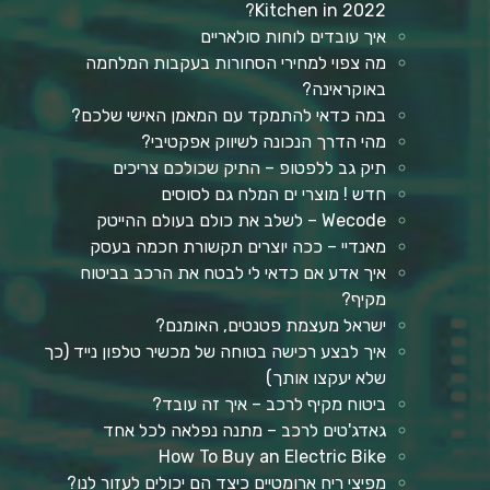
Kitchen in 2022?
איך עובדים לוחות סולאריים
מה צפוי למחירי הסחורות בעקבות המלחמה
באוקראינה?
במה כדאי להתמקד עם המאמן האישי שלכם?
מהי הדרך הנכונה לשיווק אפקטיבי?
תיק גב ללפטופ – התיק שכולכם צריכים
חדש ! מוצרי ים המלח גם לסוסים
Wecode – לשלב את כולם בעולם ההייטק
מאנדיי – ככה יוצרים תקשורת חכמה בעסק
איך אדע אם כדאי לי לבטח את הרכב בביטוח
מקיף?
ישראל מעצמת פטנטים, האומנם?
איך לבצע רכישה בטוחה של מכשיר טלפון נייד (כך
שלא יעקצו אותך)
ביטוח מקיף לרכב – איך זה עובד?
גאדג'טים לרכב – מתנה נפלאה לכל אחד
How To Buy an Electric Bike
מפיצי ריח ארומטיים כיצד הם יכולים לעזור לנו?