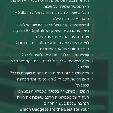
תחזוקה נכונה של מכונת חריטה בלייזר – הארכת
חיי המכשיר ושמירה על איכות
הכלי שישפר את כתיבת התוכן שלך: 2Slash –
תוסף AI לכתיבה יעילה
3 שימושים עיקריים של מצית זיפו שכדאי להכיר
כיצד אסטרטגיית השיווק של B-Digitali הזינקה
את התנועה והמכירות באתר שלנו
לאיזה שינוי גרמה טכנולוגיית AI בכתיבת תוכן?
הערך המוסף של אתר אינטרנט
עושים סדר בבלגן – מה היא הלוואה לרכב?
איזה שימושים אולר יכול לספק לכם בקמפינג הבא
שלכם?
איזה טכנולוגיות קיימות היום בתחום שעונים לגבר?
האם רכישת רכבי יד 2 היא נכונה יותר מבחינה
כלכלית?
תיקים – כשהצורך בסטייל וטכנולוגיה נפגשים
העתיד של טכנולוגיות הרכב שישפרו את חווית
הנהיגה שלכם בעשור הקרוב
Which Gadgets are the Best for Your