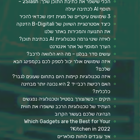
הכלי שישפר את כתיבת התוכן שלך: 2Slash –
תוסף AI לכתיבה יעילה
3 שימושים עיקריים של מצית זיפו שכדאי להכיר
כיצד אסטרטגיית השיווק של B-Digitali הזינקה
את התנועה והמכירות באתר שלנו
לאיזה שינוי גרמה טכנולוגיית AI בכתיבת תוכן?
הערך המוסף של אתר אינטרנט
עושים סדר בבלגן – מה היא הלוואה לרכב?
איזה שימושים אולר יכול לספק לכם בקמפינג הבא
שלכם?
איזה טכנולוגיות קיימות היום בתחום שעונים לגבר?
האם רכישת רכבי יד 2 היא נכונה יותר מבחינה
כלכלית?
תיקים – כשהצורך בסטייל וטכנולוגיה נפגשים
העתיד של טכנולוגיות הרכב שישפרו את חווית
הנהיגה שלכם בעשור הקרוב
Which Gadgets are the Best for Your
Kitchen in 2022?
איך עובדים לוחות סולאריים