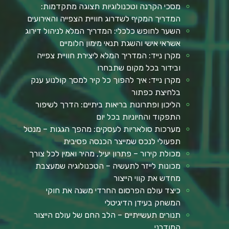
מסכי הקרנה וטכנולוגיות תצוגה מתקדמות:
המדריך המקיף לשדרוג חוויית הצפייה והאירועים
השער לחופש כלכלי: המדריך המלא לניהול דירוג
אשראי אישי והשגת תנאי מימון חלומיים
מקרן נייד: המדריך המלא ליצירת חוויית צפייה
ובידור בכל מקום שתבחרו
מקרן נייד: איך להפוך כל קיר למסך קולנוע ענק
בלחיצת כפתור
הליכון ופתרונות בריאות ביתיים: הדרך לשיפור
התפקוד והחיוניות בכל יום
מערכות סולאריות לעסקים: מהפך הגגות – מנטל
תפעולי לנכס שמייצר הכנסה פסיבית
מכולת קירור – פתרון יעיל, מהיר ואמין לכל צורך
מכונות לייזר לתעשיה – הטכנולוגיה שמעצבת
מחדש את קווי הייצור
כיצד עולם הפרסום החרדי משנה את חוקי
המשחק בעידן הדיגיטלי
תנורים תעשייתיים – הלב החם של עולם הייצור
המודרני