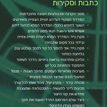
כתבות וסקירות
מסכי הקרנה וטכנולוגיות תצוגה מתקדמות:
המדריך המקיף לשדרוג חוויית הצפייה והאירועים
השער לחופש כלכלי: המדריך המלא לניהול דירוג
אשראי אישי והשגת תנאי מימון חלומיים
מקרן נייד: המדריך המלא ליצירת חוויית צפייה
ובידור בכל מקום שתבחרו
מקרן נייד: איך להפוך כל קיר למסך קולנוע ענק
בלחיצת כפתור
הליכון ופתרונות בריאות ביתיים: הדרך לשיפור
התפקוד והחיוניות בכל יום
מערכות סולאריות לעסקים: מהפך הגגות – מנטל
תפעולי לנכס שמייצר הכנסה פסיבית
מכולת קירור – פתרון יעיל, מהיר ואמין לכל צורך
מכונות לייזר לתעשיה – הטכנולוגיה שמעצבת
מחדש את קווי הייצור
כיצד עולם הפרסום החרדי משנה את חוקי
המשחק בעידן הדיגיטלי