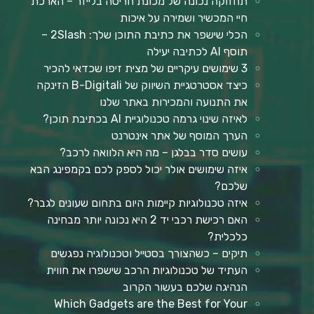
תחזוקה נכונה של מכונת חריטה בלייזר – הארכת
חיי המכשיר ושמירה על איכות
הכלי שישפר את כתיבת התוכן שלך: 2Slash –
תוסף AI לכתיבה יעילה
3 שימושים עיקריים של מצית זיפו שכדאי להכיר
כיצד אסטרטגיית השיווק של B-Digitali הזינקה
את התנועה והמכירות באתר שלנו
לאיזה שינוי גרמה טכנולוגיית AI בכתיבת תוכן?
הערך המוסף של אתר אינטרנט
עושים סדר בבלגן – מה היא הלוואה לרכב?
איזה שימושים אולר יכול לספק לכם בקמפינג הבא
שלכם?
איזה טכנולוגיות קיימות היום בתחום שעונים לגבר?
האם רכישת רכבי יד 2 היא נכונה יותר מבחינה
כלכלית?
תיקים – כשהצורך בסטייל וטכנולוגיה נפגשים
העתיד של טכנולוגיות הרכב שישפרו את חווית
הנהיגה שלכם בעשור הקרוב
Which Gadgets are the Best for Your