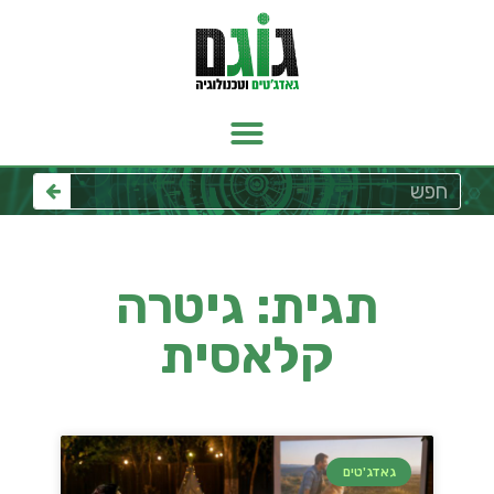
תגית: גיטרה
קלאסית
גאדג'טים