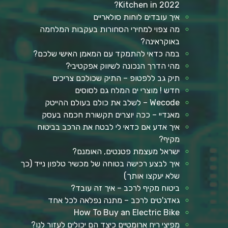
Kitchen in 2022?
איך עובדים לוחות סולאריים
מה צפוי למחירי הסחורות בעקבות המלחמה
באוקראינה?
במה כדאי להתמקד עם המאמן האישי שלכם?
מהי הדרך הנכונה לשיווק אפקטיבי?
תיק גב ללפטופ – התיק שכולכם צריכים
חדש ! מוצרי ים המלח גם לסוסים
Wecode – לשלב את כולם בעולם ההייטק
מאנדיי – ככה יוצרים תקשורת חכמה בעסק
איך אדע אם כדאי לי לבטח את הרכב בביטוח
מקיף?
ישראל מעצמת פטנטים, האומנם?
איך לבצע רכישה בטוחה של מכשיר טלפון נייד (כך
שלא יעקצו אותך)
ביטוח מקיף לרכב – איך זה עובד?
גאדג'טים לרכב – מתנה נפלאה לכל אחד
How To Buy an Electric Bike
מפיצי ריח ארומטיים כיצד הם יכולים לעזור לנו?