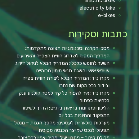
electric bikes
electri city bike
e-bikes
כתבות וסקירות
מסכי הקרנה וטכנולוגיות תצוגה מתקדמות:
המדריך המקיף לשדרוג חוויית הצפייה והאירועים
השער לחופש כלכלי: המדריך המלא לניהול דירוג
אשראי אישי והשגת תנאי מימון חלומיים
מקרן נייד: המדריך המלא ליצירת חוויית צפייה
ובידור בכל מקום שתבחרו
מקרן נייד: איך להפוך כל קיר למסך קולנוע ענק
בלחיצת כפתור
הליכון ופתרונות בריאות ביתיים: הדרך לשיפור
התפקוד והחיוניות בכל יום
מערכות סולאריות לעסקים: מהפך הגגות – מנטל
תפעולי לנכס שמייצר הכנסה פסיבית
מכולת קירור – פתרון יעיל, מהיר ואמין לכל צורך