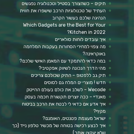
תיקים – כשהצורך בסטייל וטכנולוגיה נפגשים
העתיד של טכנולוגיות הרכב שישפרו את חווית
הנהיגה שלכם בעשור הקרוב
Which Gadgets are the Best for Your
Kitchen in 2022?
איך עובדים לוחות סולאריים
מה צפוי למחירי הסחורות בעקבות המלחמה
באוקראינה?
במה כדאי להתמקד עם המאמן האישי שלכם?
מהי הדרך הנכונה לשיווק אפקטיבי?
תיק גב ללפטופ – התיק שכולכם צריכים
חדש ! מוצרי ים המלח גם לסוסים
Wecode – לשלב את כולם בעולם ההייטק
מאנדיי – ככה יוצרים תקשורת חכמה בעסק
איך אדע אם כדאי לי לבטח את הרכב בביטוח
מקיף?
ישראל מעצמת פטנטים, האומנם?
איך לבצע רכישה בטוחה של מכשיר טלפון נייד (כך
שלא יעקצו אותך)