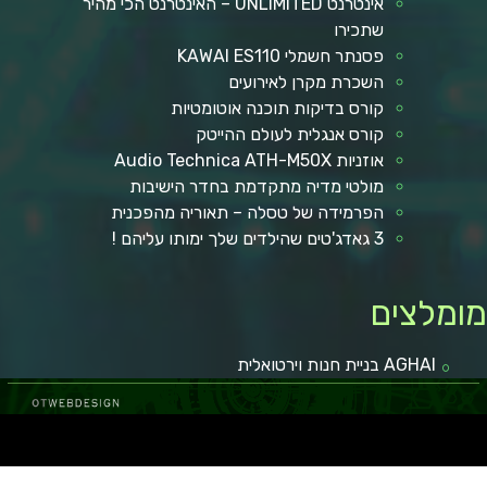
אינטרנט UNLIMITED – האינטרנט הכי מהיר
שתכירו
פסנתר חשמלי KAWAI ES110
השכרת מקרן לאירועים
קורס בדיקות תוכנה אוטומטיות
קורס אנגלית לעולם ההייטק
אוזניות Audio Technica ATH-M50X
מולטי מדיה מתקדמת בחדר הישיבות
הפרמידה של טסלה – תאוריה מהפכנית
3 גאדג'טים שהילדים שלך ימותו עליהם !
ומלצים
AGHAI בניית חנות וירטואלית
ל באר שבע
קופונים ומבצעים
מגזין רכב
איכות חיים
מאמרים איכותיים
בישול ואוכל
הפועל באר שבע
כתבות איכות
לרכב חדש
טכנולוגיה וקידמה
גני אירועים בשפלה
רכב מפרט
מאמרים ישראל
איסוזו דימקס
מזגן VRF
רכב מסחרי
חדשות
איכות הסביבה
במבצע
רגאיי
יום
מימון רכב
עצה לחיים
רגאיי
מימון רכב
נופש
גן אירועים
מימון רכב