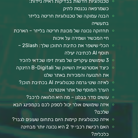
טכנולוגיות חדשות בבדיקות ראייה ניידות:
כשמרפאה נכנסת לתיק
הבנה עמוקה של טכנולוגיות חריטה בלייזר
בתעשייה
תחזוקה נכונה של מכונת חריטה בלייזר – הארכת
חיי המכשיר ושמירה על איכות
הכלי שישפר את כתיבת התוכן שלך: 2Slash –
תוסף AI לכתיבה יעילה
3 שימושים עיקריים של מצית זיפו שכדאי להכיר
כיצד אסטרטגיית השיווק של B-Digitali הזינקה
את התנועה והמכירות באתר שלנו
לאיזה שינוי גרמה טכנולוגיית AI בכתיבת תוכן?
הערך המוסף של אתר אינטרנט
עושים סדר בבלגן – מה היא הלוואה לרכב?
איזה שימושים אולר יכול לספק לכם בקמפינג הבא
שלכם?
איזה טכנולוגיות קיימות היום בתחום שעונים לגבר?
האם רכישת רכבי יד 2 היא נכונה יותר מבחינה
כלכלית?