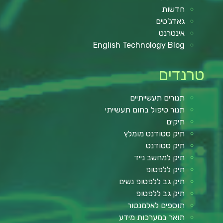
חדשות
גאדג'טים
אינטרנט
English Technology Blog
טרנדים
תנורים תעשייתיים
תנור טיפול בחום תעשייתי
תיקים
תיק סטודנט מומלץ
תיק סטודנט
תיק למחשב נייד
תיק ללפטופ
תיק גב ללפטופ נשים
תיק גב ללפטופ
תוספים לאלמנטור
תואר במערכות מידע