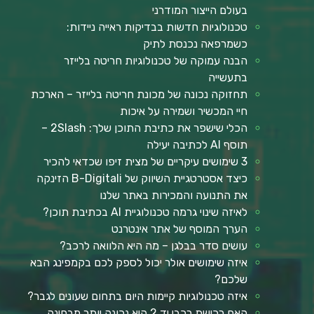
בעולם הייצור המודרני
טכנולוגיות חדשות בבדיקות ראייה ניידות:
כשמרפאה נכנסת לתיק
הבנה עמוקה של טכנולוגיות חריטה בלייזר
בתעשייה
תחזוקה נכונה של מכונת חריטה בלייזר – הארכת
חיי המכשיר ושמירה על איכות
הכלי שישפר את כתיבת התוכן שלך: 2Slash –
תוסף AI לכתיבה יעילה
3 שימושים עיקריים של מצית זיפו שכדאי להכיר
כיצד אסטרטגיית השיווק של B-Digitali הזינקה
את התנועה והמכירות באתר שלנו
לאיזה שינוי גרמה טכנולוגיית AI בכתיבת תוכן?
הערך המוסף של אתר אינטרנט
עושים סדר בבלגן – מה היא הלוואה לרכב?
איזה שימושים אולר יכול לספק לכם בקמפינג הבא
שלכם?
איזה טכנולוגיות קיימות היום בתחום שעונים לגבר?
האם רכישת רכבי יד 2 היא נכונה יותר מבחינה