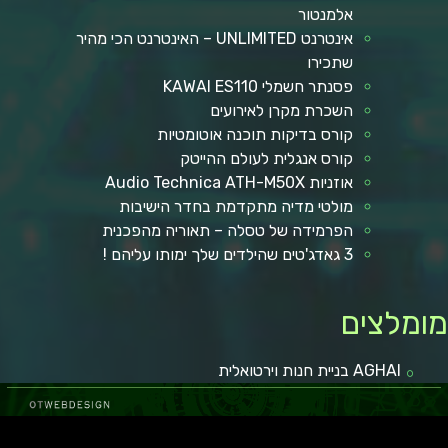
אלמנטור
אינטרנט UNLIMITED – האינטרנט הכי מהיר
שתכירו
פסנתר חשמלי KAWAI ES110
השכרת מקרן לאירועים
קורס בדיקות תוכנה אוטומטיות
קורס אנגלית לעולם ההייטק
אוזניות Audio Technica ATH-M50X
מולטי מדיה מתקדמת בחדר הישיבות
הפרמידה של טסלה – תאוריה מהפכנית
3 גאדג'טים שהילדים שלך ימותו עליהם !
ומלצים
AGHAI בניית חנות וירטואלית
ל באר שבע
קופונים ומבצעים
מגזין רכב
איכות חיים
מאמרים איכותיים
בישול ואוכל
הפועל באר שבע
כתבות איכות
לרכב חדש
טכנולוגיה וקידמה
גני אירועים בשפלה
רכב מפרט
מאמרים ישראל
איסוזו דימקס
מזגן VRF
רכב מסחרי
חדשות
איכות הסביבה
במבצע
רגאיי