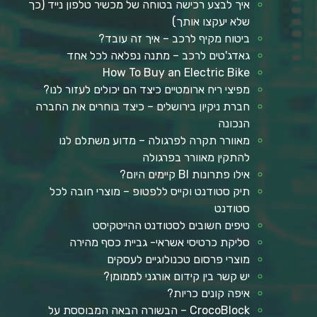
איך לבצע רכישה בטוחה של מכשיר טלפון נייד (כך
שלא יעקצו אותך)
ביטוח מקיף לרכב – איך זה עובד?
גאדג'טים לרכב – מתנה נפלאה לכל אחד
How To Buy an Electric Bike
מפיצי ריח ארומטיים כיצד הם יכולים לעזור לנו?
חברת ניקיון בירושלים – כיצד בוחרים את החברה
הנכונה
מאוורר תקרה לפרגולה – מדוע משתלם לנו
להתקין מאוורר בפרגולה
אילו פתרונות BI קיימים היום?
תיק סטודנט וקייס ללפטופ – מוצרי חובה לכל
סטודנט
טיפים חשובים לסטודנט ההייטקיסט
סליקת כרטיסי אשראי- גביית כסף מהירה
מוצרי פרסום טכנולוגיים לעסקים
יש קשר בין קידום אורגני לממומן?
איפה קונים כריות?
CrocoBlock – הבשורה הבאה המבוססת על