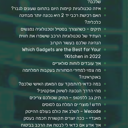
שלכם?
איזה טכנולוגיות קיימות היום בתחום שעונים לגבר?
האם רכישת רכבי יד 2 היא נכונה יותר מבחינה
כלכלית?
תיקים – כשהצורך בסטייל וטכנולוגיה נפגשים
העתיד של טכנולוגיות הרכב שישפרו את חווית
הנהיגה שלכם בעשור הקרוב
Which Gadgets are the Best for Your
Kitchen in 2022?
איך עובדים לוחות סולאריים
מה צפוי למחירי הסחורות בעקבות המלחמה
באוקראינה?
במה כדאי להתמקד עם המאמן האישי שלכם?
מהי הדרך הנכונה לשיווק אפקטיבי?
תיק גב ללפטופ – התיק שכולכם צריכים
חדש ! מוצרי ים המלח גם לסוסים
Wecode – לשלב את כולם בעולם ההייטק
מאנדיי – ככה יוצרים תקשורת חכמה בעסק
איך אדע אם כדאי לי לבטח את הרכב בביטוח