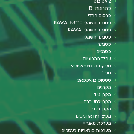
צ'אט בוט
פתרונות BI
פרסום חרדי
פסנתר חשמלי KAWAI ES110
פסנתר חשמלי KAWAI
פסנתר חשמלי
פסנתר
פטנטים
עתיד המכוניות
סליקת כרטיסי אשראי
סליל
סטטוס בוואטסאפ
מקרנים
מקרן נייד
מקרן להשכרה
מקרן ביתי
מפיצי ריח ארומטים
מערכת מאנדיי
מערכות סולאריות לעסקים