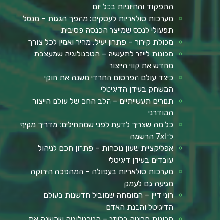
התפקוד והחיוניות בכל יום
מערכות סולאריות לעסקים: מהפך הגגות – מנטל
תפעולי לנכס שמייצר הכנסה פסיבית
מכולת קירור – פתרון יעיל, מהיר ואמין לכל צורך
מכונות לייזר לתעשיה – הטכנולוגיה שמעצבת
מחדש את קווי הייצור
כיצד עולם הפרסום החרדי משנה את חוקי
המשחק בעידן הדיגיטלי
תנורים תעשייתיים – הלב החם של עולם הייצור
המודרני
כל מה שצריך לדעת לפני שמתחילים: מדריך מקיף
ל־7xl הרשמה
אפליקציית שעון נוכחות – פתרון חכם לניהול
עובדים בעידן דיגיטלי
מערכות סולאריות בעפולה – המהפכה הירוקה
מגיעה גם לעמק
רוני דיין – המומחה שמוביל חדשנות בעולם
הדיגיטל והבנת האדם
מכונות חריטה בלייזר – הטכנולוגיה שמשנה את