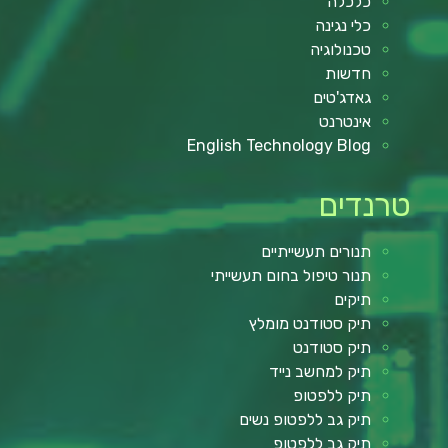
כלכלה
כלי נגינה
טכנולוגיה
חדשות
גאדג'טים
אינטרנט
English Technology Blog
טרנדים
תנורים תעשייתיים
תנור טיפול בחום תעשייתי
תיקים
תיק סטודנט מומלץ
תיק סטודנט
תיק למחשב נייד
תיק ללפטופ
תיק גב ללפטופ נשים
תיק גב ללפטופ