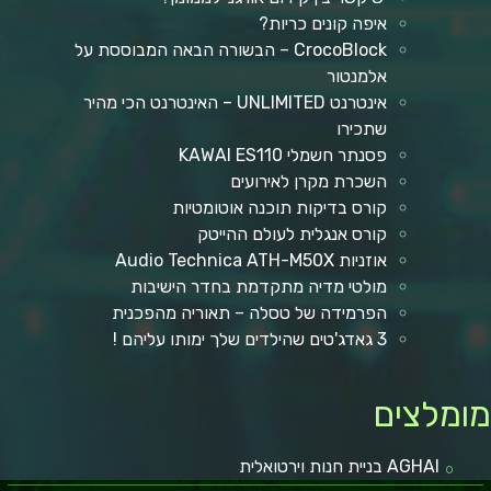
איפה קונים כריות?
CrocoBlock – הבשורה הבאה המבוססת על
אלמנטור
אינטרנט UNLIMITED – האינטרנט הכי מהיר
שתכירו
פסנתר חשמלי KAWAI ES110
השכרת מקרן לאירועים
קורס בדיקות תוכנה אוטומטיות
קורס אנגלית לעולם ההייטק
אוזניות Audio Technica ATH-M50X
מולטי מדיה מתקדמת בחדר הישיבות
הפרמידה של טסלה – תאוריה מהפכנית
3 גאדג'טים שהילדים שלך ימותו עליהם !
ומלצים
AGHAI בניית חנות וירטואלית