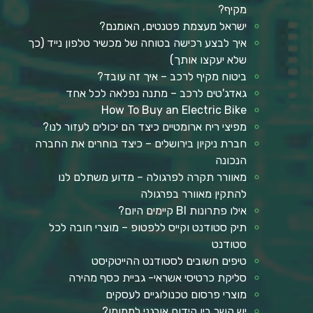
מקיף?
ישראל מעצמת פטנטים, האומנם?
איך לבצע רכישה בטוחה של מכשיר טלפון נייד (כך
שלא יעקצו אותך)
ביטוח מקיף לרכב – איך זה עובד?
גאדג'טים לרכב – מתנה נפלאה לכל אחד
How To Buy an Electric Bike
מפיצי ריח ארומטיים כיצד הם יכולים לעזור לנו?
חברת ניקיון בירושלים – כיצד בוחרים את החברה
הנכונה
מאוורר תקרה לפרגולה – מדוע משתלם לנו
להתקין מאוורר בפרגולה
אילו פתרונות BI קיימים היום?
תיק סטודנט וקייס ללפטופ – מוצרי חובה לכל
סטודנט
טיפים חשובים לסטודנט ההייטקיסט
סליקת כרטיסי אשראי- גביית כסף מהירה
מוצרי פרסום טכנולוגיים לעסקים
יש קשר בין קידום אורגני לממומן?